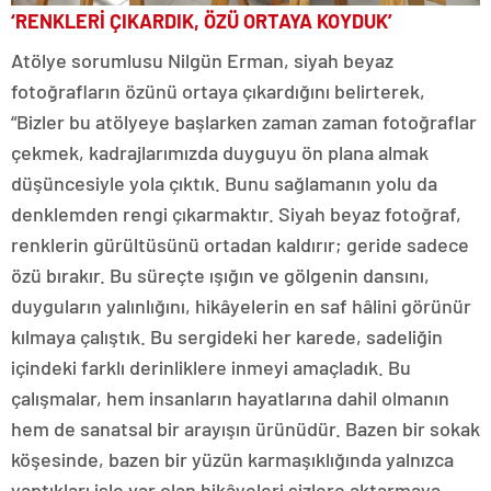
‘RENKLERİ ÇIKARDIK, ÖZÜ ORTAYA KOYDUK’
Atölye sorumlusu Nilgün Erman, siyah beyaz
fotoğrafların özünü ortaya çıkardığını belirterek,
“Bizler bu atölyeye başlarken zaman zaman fotoğraflar
çekmek, kadrajlarımızda duyguyu ön plana almak
düşüncesiyle yola çıktık. Bunu sağlamanın yolu da
denklemden rengi çıkarmaktır. Siyah beyaz fotoğraf,
renklerin gürültüsünü ortadan kaldırır; geride sadece
özü bırakır. Bu süreçte ışığın ve gölgenin dansını,
duyguların yalınlığını, hikâyelerin en saf hâlini görünür
kılmaya çalıştık. Bu sergideki her karede, sadeliğin
içindeki farklı derinliklere inmeyi amaçladık. Bu
çalışmalar, hem insanların hayatlarına dahil olmanın
hem de sanatsal bir arayışın ürünüdür. Bazen bir sokak
köşesinde, bazen bir yüzün karmaşıklığında yalnızca
yaptıkları işle var olan hikâyeleri sizlere aktarmaya