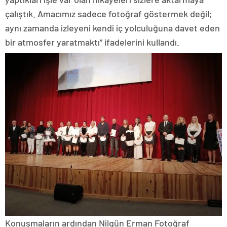
çalıştık. Amacımız sadece fotoğraf göstermek değil;
aynı zamanda izleyeni kendi iç yolculuğuna davet eden
bir atmosfer yaratmaktı” ifadelerini kullandı.
Konuşmaların ardından Nilgün Erman Fotoğraf