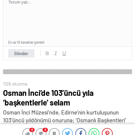
En az 10 karakter gerekli
Gönder
1128 okunma
Osman İnci’de 103’üncü yıla
‘başkentlerle’ selam
Osman İnci Müzesi’nde, Edirne’nin kurtuluşunun
103’üncü yıldönümü onuruna; ‘Osmanlı Başkentleri’
ve ‘Başkentlik Döneminde Yapılan Tarihi Eserler’
0
0
0
0