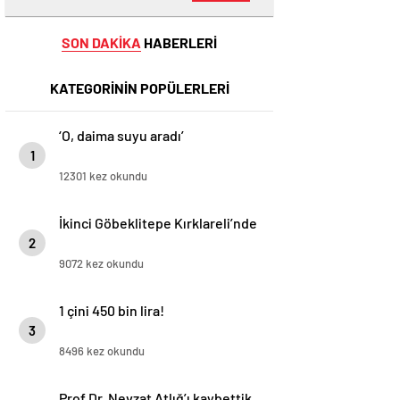
SON DAKİKA
HABERLERİ
KATEGORİNİN POPÜLERLERİ
‘O, daima suyu aradı’
1
12301 kez okundu
İkinci Göbeklitepe Kırklareli’nde
2
9072 kez okundu
1 çini 450 bin lira!
3
8496 kez okundu
Prof.Dr. Nevzat Atlığ’ı kaybettik