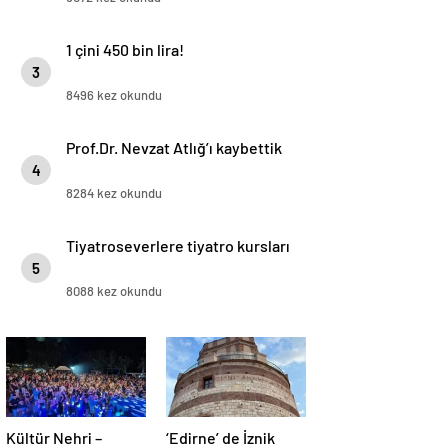
1 çini 450 bin lira!
3
8496 kez okundu
Prof.Dr. Nevzat Atlığ’ı kaybettik
4
8284 kez okundu
Tiyatroseverlere tiyatro kursları
5
8088 kez okundu
Kültür Nehri –
‘Edirne’ de İznik