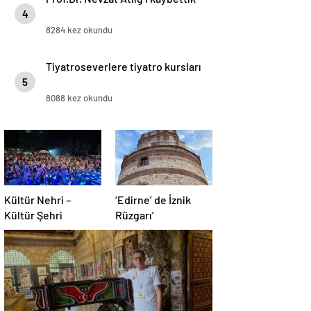
4
8284 kez okundu
Tiyatroseverlere tiyatro kursları
5
8088 kez okundu
Kültür Nehri –
‘Edirne’ de İznik
Kültür Şehri
Rüzgarı’