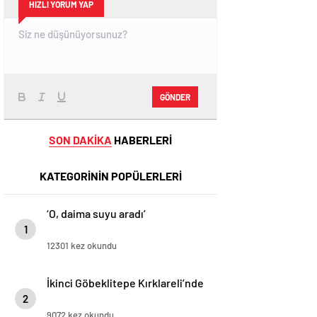
HIZLI YORUM YAP
GÖNDER
SON DAKİKA
HABERLERİ
KATEGORİNİN POPÜLERLERİ
‘O, daima suyu aradı’
1
12301 kez okundu
İkinci Göbeklitepe Kırklareli’nde
2
9072 kez okundu