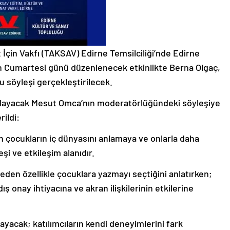
İçin Vakfı (TAKSAV) Edirne Temsilciliği’nde Edirne
an Cumartesi günü düzenlenecek etkinlikte Berna Olgaç,
lu söyleşi gerçekleştirilecek.
şlayacak Mesut Omca’nın moderatörlüğündeki söyleşiye
rildi:
 çocukların iç dünyasını anlamaya ve onlarla daha
şi ve etkileşim alanıdır.
den özellikle çocuklara yazmayı seçtiğini anlatırken;
ş onay ihtiyacına ve akran ilişkilerinin etkilerine
yacak; katılımcıların kendi deneyimlerini fark