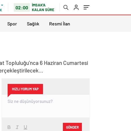
İMSAK'A
02:00
KALAN SÜRE
K
Spor
Sağlık
Resmi İlan
anat Topluluğu’nca 6 Haziran Cumartesi
gerçekleştirilecek…
HIZLI YORUM YAP
GÖNDER