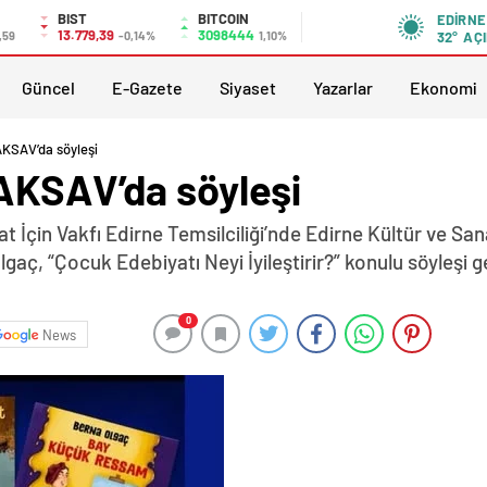
BIST
BITCOIN
EDIRNE
13.779,39
3098444
,59
-0,14%
1,10%
32°
AÇI
Güncel
E-Gazete
Siyaset
Yazarlar
Ekonomi
AKSAV’da söyleşi
AKSAV’da söyleşi
t İçin Vakfı Edirne Temsilciliği’nde Edirne Kültür ve S
aç, “Çocuk Edebiyatı Neyi İyileştirir?” konulu söyleşi 
0
News