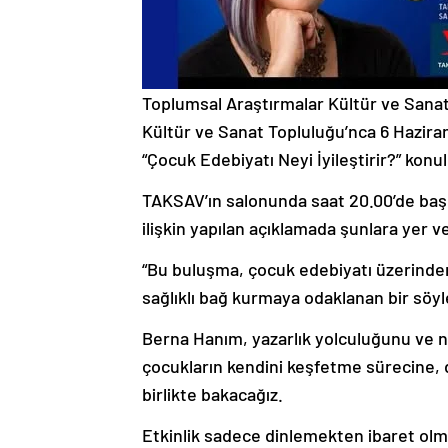
Toplumsal Araştırmalar Kültür ve Sanat 
Kültür ve Sanat Topluluğu’nca 6 Hazir
“Çocuk Edebiyatı Neyi İyileştirir?” konu
TAKSAV’ın salonunda saat 20.00’de ba
ilişkin yapılan açıklamada şunlara yer ve
“Bu buluşma, çocuk edebiyatı üzerinden
sağlıklı bağ kurmaya odaklanan bir söyle
Berna Hanım, yazarlık yolculuğunu ve ne
çocukların kendini keşfetme sürecine, dı
birlikte bakacağız.
Etkinlik sadece dinlemekten ibaret olma