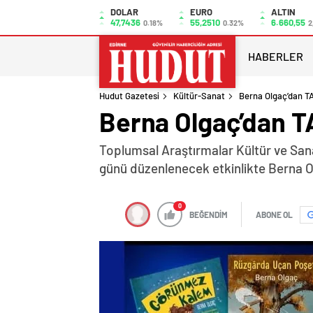
DOLAR
EURO
ALTIN
47,7436
55,2510
6.660,55
0.18%
0.32%
2
HABERLER
Hudut Gazetesi
Kültür-Sanat
Berna Olgaç’dan T
Berna Olgaç’dan T
Toplumsal Araştırmalar Kültür ve Sana
günü düzenlenecek etkinlikte Berna Olg
0
BEĞENDİM
ABONE OL