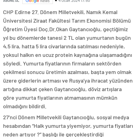
4 Ocak 2024 17:50
ABONE OL
News
CHP Edirne 27. Dönem Milletvekili, Namık Kemal
Üniversitesi Ziraat Fakültesi Tarım Ekonomisi Bölümü
Öğretim Üyesi Doç.Dr.Okan Gaytancıoğlu, geçtiğimiz
yıl bu dönemlerde tanesi 2 TL olan yumurtanın bugün
4,5 lira, hatta 5 lira civarlarında satılması nedeniyle,
yoksul halkın en ucuz protein kaynağına ulaşamadığını
söyledi. Yumurta fiyatlarının firmaların sektörden
çekilmesi sonucu üretimin azalması, başta yem olmak
üzere giderlerin artması ve Rusya’ya ihracat yüzünden
artığına dikkat çeken Gaytancıoğlu, döviz artışlara
göre yumurta fiyatlarının atmamasının mümkün
olmadığını bildirdi.
27’nci Dönem Milletvekili Gaytancıoğlu, sosyal medya
hesabından “Halk yumurta yiyemiyor, yumurta fiyatları
neden artıyor ?” başlığı ile gerçekleştirdiği