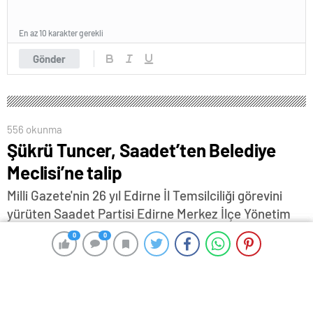
En az 10 karakter gerekli
Gönder
556 okunma
Şükrü Tuncer, Saadet’ten Belediye
Meclisi’ne talip
Milli Gazete'nin 26 yıl Edirne İl Temsilciliği görevini
yürüten Saadet Partisi Edirne Merkez İlçe Yönetim
Kurulu Üyesi Şükrü Tuncer, Belediye Meclis Üyeliği
0
0
0
0
aday adaylığını açıkladı…
4 Ocak 2024 14:45
ABONE OL
News
Edirne’nin tanınmış simalarından Milli Gazete’nin 26 yıl