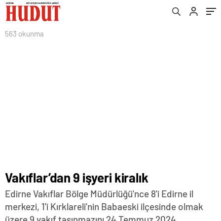
563 okunma
Vakıflar’dan 9 işyeri kiralık
Edirne Vakıflar Bölge Müdürlüğü'nce 8'i Edirne il
merkezi, 1'i Kırklareli'nin Babaeski ilçesinde olmak
üzere 9 vakıf taşınmazını 24 Temmuz 2024