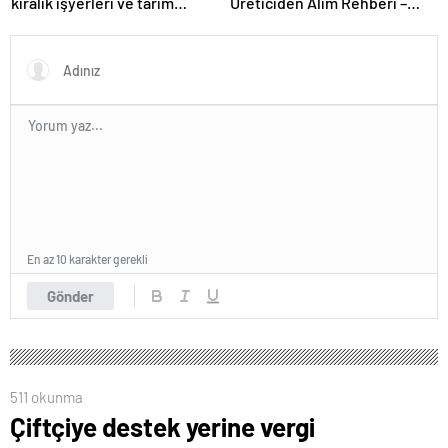
kiralık işyerleri ve tarım
Üreticiden Alım Rehberi –
arazisi
Echopan A.Ş
En az 10 karakter gerekli
Gönder
511 okunma
Çiftçiye destek yerine vergi