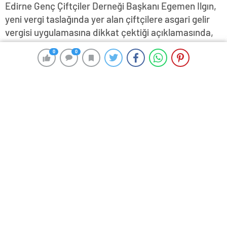
Edirne Genç Çiftçiler Derneği Başkanı Egemen Ilgın,
yeni vergi taslağında yer alan çiftçilere asgari gelir
vergisi uygulamasına dikkat çektiği açıklamasında,
tarım sektörünün yeni vergilere değil yeni desteklere
0
0
0
0
ve teşviklere ihtiyacı olduğunu vurguladı…
1 Temmuz 2024 16:57
ABONE OL
News