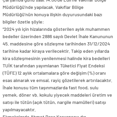
Müdürlüğü’nde yapılacak. Vakıflar Bölge
Müdürlüğü’nün konuya ilişkin duyurusundaki bazı
bilgiler özetle şöyle:
“2024 yılı için hizalarında gösterilen aylık muhammen
bedeller üzerinden 2886 sayılı Devlet İhale Kanununun
45. maddesine göre sözleşme tarihinden 31/12/2024
tarihine kadar kiraya verilecektir. Takip eden yıllarda
kira sözleşmesinin yenilenmesi halinde kira bedelleri
TUİK tarafından yayımlanan Tüketici Fiyat Endeksi
(TÜFE) 12 aylık ortalamalara göre değişim (%) oranı
esas alınarak ve emsal, rayiç gözetilerek artırılacaktır.
İhale konusu tüm taşınmazlarda fast food, sulu
yemek, döner vb. kokulu yiyecek maddeleri üretim ve
satışı ile tütün (açık tütün, nargile mamülleri) satışı
yapılmayacaktır.
Ekmekçizade Ahmet Paşa Kervansayı dış