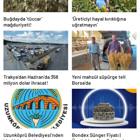
Buğdayda ‘tüccar’
‘Üreticiyi hayal kırıklığına
mağduriyeti!
uğratmayın’
Trakya’dan Haziran’da 358
Yeni mahsül süpürge teli
milyon dolar ihracat!
Borsa’da
Uzunköprü Belediyesi’nden
Bondex Sünger Fiyatı |