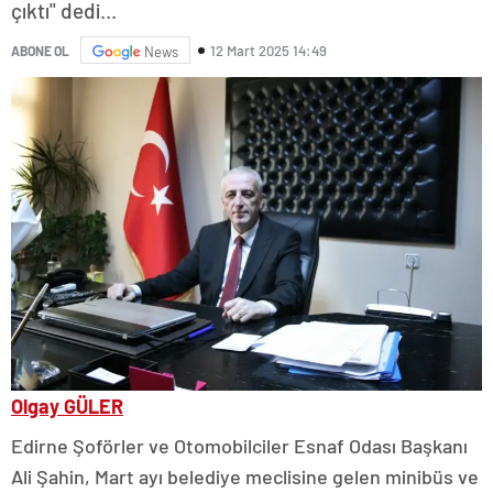
çıktı" dedi...
12 Mart 2025 14:49
ABONE OL
News
Olgay GÜLER
Edirne Şoförler ve Otomobilciler Esnaf Odası Başkanı
Ali Şahin, Mart ayı belediye meclisine gelen minibüs ve