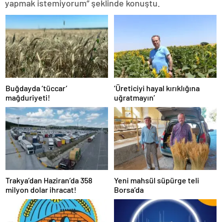
yapmak istemiyorum” şeklinde konuştu.
Buğdayda ‘tüccar’
‘Üreticiyi hayal kırıklığına
mağduriyeti!
uğratmayın’
Trakya’dan Haziran’da 358
Yeni mahsül süpürge teli
milyon dolar ihracat!
Borsa’da