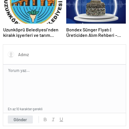
Uzunköprü Belediyesi’nden
Bondex Sünger Fiyatı |
kiralık işyerleri ve tarım
Üreticiden Alım Rehberi –
arazisi
Echopan A.Ş
En az 10 karakter gerekli
Gönder