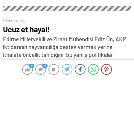
485 okunma
Ucuz et hayal!
Edirne Milletvekili ve Ziraat Mühendisi Ediz Ün, AKP
iktidarının hayvancılığa destek vermek yerine
ithalata öncelik tanıdığını, bu yanlış politikalar
sonucunda ülkenin hem kırmızı et hem de yem
0
0
0
0
konusunda dışa bağımlı hale geldiğini belirterek; et
fiyatlarının bayramdan 1.000 TL'ye ulaşabileceğine
dikkat çekti…
11 Mart 2025 14:00
ABONE OL
News