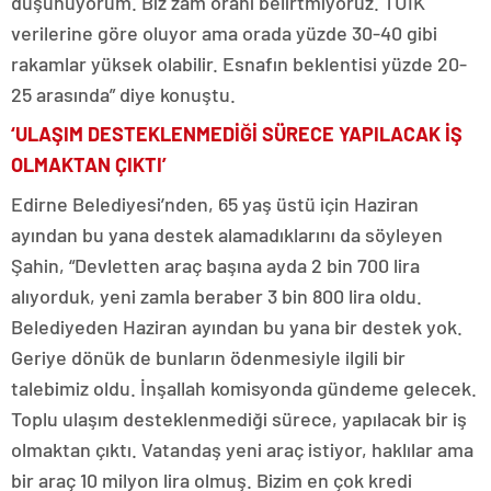
düşünüyorum. Biz zam oranı belirtmiyoruz. TÜİK
verilerine göre oluyor ama orada yüzde 30-40 gibi
rakamlar yüksek olabilir. Esnafın beklentisi yüzde 20-
25 arasında” diye konuştu.
‘ULAŞIM DESTEKLENMEDİĞİ SÜRECE YAPILACAK İŞ
OLMAKTAN ÇIKTI’
Edirne Belediyesi’nden, 65 yaş üstü için Haziran
ayından bu yana destek alamadıklarını da söyleyen
Şahin, “Devletten araç başına ayda 2 bin 700 lira
alıyorduk, yeni zamla beraber 3 bin 800 lira oldu.
Belediyeden Haziran ayından bu yana bir destek yok.
Geriye dönük de bunların ödenmesiyle ilgili bir
talebimiz oldu. İnşallah komisyonda gündeme gelecek.
Toplu ulaşım desteklenmediği sürece, yapılacak bir iş
olmaktan çıktı. Vatandaş yeni araç istiyor, haklılar ama
bir araç 10 milyon lira olmuş. Bizim en çok kredi