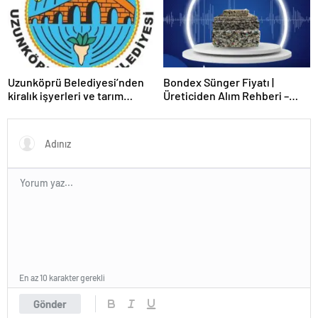
Uzunköprü Belediyesi’nden
Bondex Sünger Fiyatı |
kiralık işyerleri ve tarım
Üreticiden Alım Rehberi –
arazisi
Echopan A.Ş
En az 10 karakter gerekli
Gönder