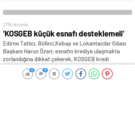
2718 okunma
‘KOSGEB küçük esnafı desteklemeli’
Edirne Tatlıcı, Büfeci,Kebap ve Lokantacılar Odası
Başkanı Harun Özen; esnafın krediye ulaşmakta
zorlandığına dikkat çekerek, KOSGEB kredi
desteklerinin küçük esnafa da verilmesi gerektiğini
0
0
0
0
söyledi…
21 Şubat 2024 13:47
ABONE OL
News