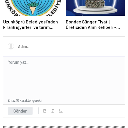
Uzunköprü Belediyesi’nden
Bondex Sünger Fiyatı |
kiralık işyerleri ve tarım
Üreticiden Alım Rehberi –
arazisi
Echopan A.Ş
En az 10 karakter gerekli
Gönder