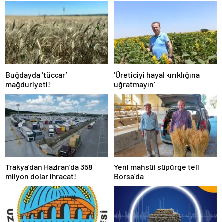
Buğdayda ‘tüccar’
‘Üreticiyi hayal kırıklığına
mağduriyeti!
uğratmayın’
Trakya’dan Haziran’da 358
Yeni mahsül süpürge teli
milyon dolar ihracat!
Borsa’da