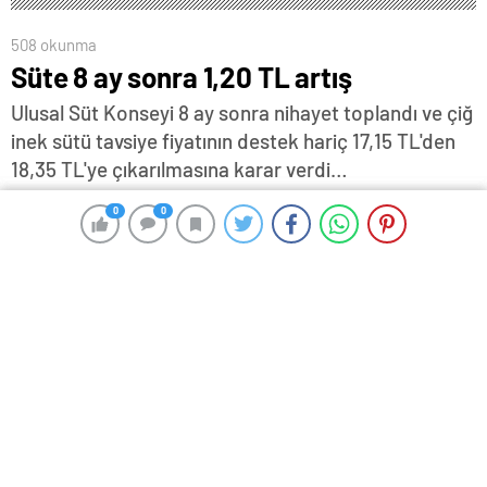
508 okunma
Süte 8 ay sonra 1,20 TL artış
Ulusal Süt Konseyi 8 ay sonra nihayet toplandı ve çiğ
inek sütü tavsiye fiyatının destek hariç 17,15 TL'den
18,35 TL'ye çıkarılmasına karar verdi…
16 Temmuz 2025 17:46
ABONE OL
News
0
0
0
0