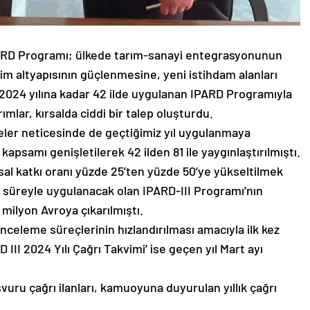
PARD Programı; ülkede tarım-sanayi entegrasyonunun
m altyapısının güçlenmesine, yeni istihdam alanları
2024 yılına kadar 42 ilde uygulanan IPARD Programıyla
mlar, kırsalda ciddi bir talep oluşturdu.
ler neticesinde de geçtiğimiz yıl uygulanmaya
kapsamı genişletilerek 42 ilden 81 ile yaygınlaştırılmıştı.
l katkı oranı yüzde 25’ten yüzde 50’ye yükseltilmek
ıl süreyle uygulanacak olan IPARD-III Programı’nın
milyon Avroya çıkarılmıştı.
eleme süreçlerinin hızlandırılması amacıyla ilk kez
D III 2024 Yılı Çağrı Takvimi’ ise geçen yıl Mart ayı
vuru çağrı ilanları, kamuoyuna duyurulan yıllık çağrı