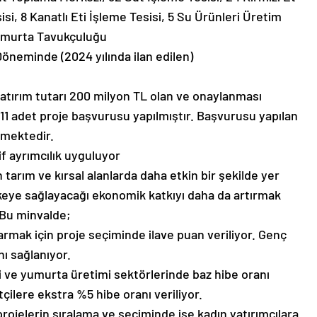
isi, 8 Kanatlı Eti İşleme Tesisi, 5 Su Ürünleri Üretim
 Yumurta Tavukçuluğu
Döneminde (2024 yılında ilan edilen)
yatırım tutarı 200 milyon TL olan ve onaylanması
11 adet proje başvurusu yapılmıştır. Başvurusu yapılan
tmektedir.
if ayrımcılık uyguluyor
tarım ve kırsal alanlarda daha etkin bir şekilde yer
keye sağlayacağı ekonomik katkıyı daha da artırmak
. Bu minvalde;
armak için proje seçiminde ilave puan veriliyor. Genç
anı sağlanıyor.
imi ve yumurta üretimi sektörlerinde baz hibe oranı
tçilere ekstra %5 hibe oranı veriliyor.
ojelerin sıralama ve seçiminde ise kadın yatırımcılara