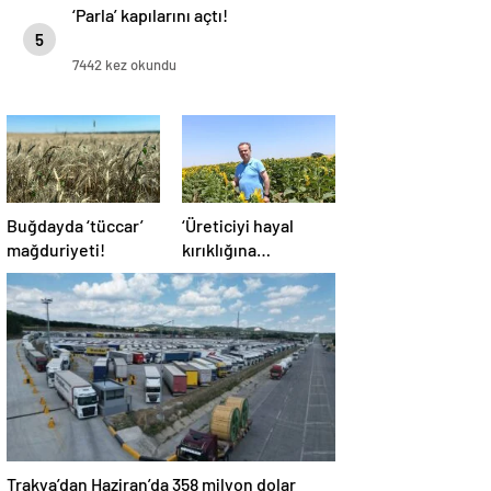
‘Parla’ kapılarını açtı!
5
7442 kez okundu
Buğdayda ‘tüccar’
‘Üreticiyi hayal
mağduriyeti!
kırıklığına
uğratmayın’
Trakya’dan Haziran’da 358 milyon dolar