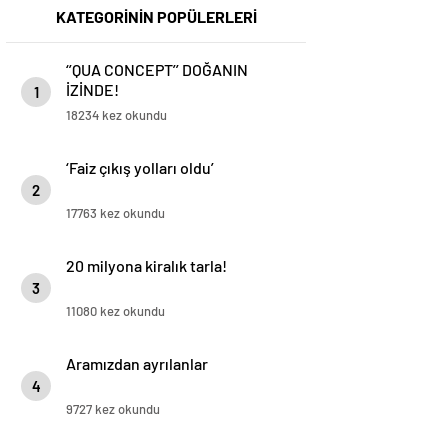
KATEGORİNİN POPÜLERLERİ
‘’QUA CONCEPT’’ DOĞANIN
İZİNDE!
1
18234 kez okundu
‘Faiz çıkış yolları oldu’
2
17763 kez okundu
20 milyona kiralık tarla!
3
11080 kez okundu
Aramızdan ayrılanlar
4
9727 kez okundu