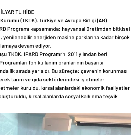
MİLYAR TL HİBE
Kurumu (TKDK), Türkiye ve Avrupa Birliği (AB)
PARD Programı kapsamında; hayvansal üretimden bitkisel
e, yenilenebilir enerjiden makine parklarına kadar birçok
ağlamaya devam ediyor.
luşu TKDK, IPARD Programı’nı 2011 yılından beri
Programları fon kullanım oranlarının başarısı
nda ilk sırada yer aldı. Bu süreçte; çevrenin korunması
erek tarım ve gıda sektörlerindeki işletmeler
letmeler kuruldu, kırsal alanlardaki ekonomik faaliyetler
 oluşturuldu, kırsal alanlarda sosyal kalkınma teşvik