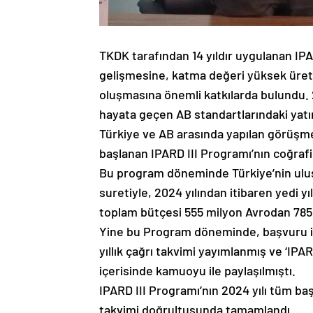
TKDK tarafından 14 yıldır uygulanan I
gelişmesine, katma değeri yüksek üreti
oluşmasına önemli katkılarda bulundu. 
hayata geçen AB standartlarındaki yatırı
Türkiye ve AB arasında yapılan görüşme
başlanan IPARD III Programı’nın coğrafi 
Bu program döneminde Türkiye’nin ulusa
suretiyle, 2024 yılından itibaren yedi y
toplam bütçesi 555 milyon Avrodan 785 
Yine bu Program döneminde, başvuru inc
yıllık çağrı takvimi yayımlanmış ve ‘IPAR
içerisinde kamuoyu ile paylaşılmıştı.
IPARD III Programı’nın 2024 yılı tüm baş
takvimi doğrultusunda tamamlandı.