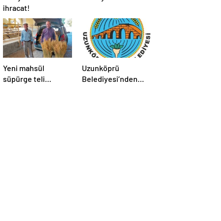
ihracat!
Yeni mahsül
Uzunköprü
süpürge teli
Belediyesi’nden
Borsa’da
kiralık işyerleri ve
tarım arazisi