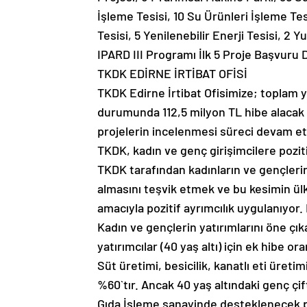
İşleme Tesisi, 10 Su Ürünleri İşleme Tes
Tesisi, 5 Yenilenebilir Enerji Tesisi, 2
IPARD III Programı İlk 5 Proje Başvuru 
TKDK EDİRNE İRTİBAT OFİSİ
TKDK Edirne İrtibat Ofisimize; toplam 
durumunda 112,5 milyon TL hibe alacak 
projelerin incelenmesi süreci devam e
TKDK, kadın ve genç girişimcilere pozit
TKDK tarafından kadınların ve gençlerin 
almasını teşvik etmek ve bu kesimin ül
amacıyla pozitif ayrımcılık uygulanıyor
Kadın ve gençlerin yatırımlarını öne çık
yatırımcılar (40 yaş altı) için ek hibe or
Süt üretimi, besicilik, kanatlı eti üret
%60`tır. Ancak 40 yaş altındaki genç çif
Gıda İşleme sanayinde desteklenecek pr