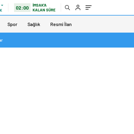
İMSAK'A
02:00
KALAN SÜRE
K
Spor
Sağlık
Resmi İlan
ar