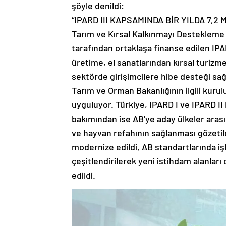
şöyle denildi:
“IPARD III KAPSAMINDA BİR YILDA 7,2 
Tarım ve Kırsal Kalkınmayı Destekleme 
tarafından ortaklaşa finanse edilen I
üretime, el sanatlarından kırsal turizm
sektörde girişimcilere hibe desteği s
Tarım ve Orman Bakanlığının ilgili kuru
uyguluyor. Türkiye, IPARD I ve IPARD II 
bakımından ise AB’ye aday ülkeler arası
ve hayvan refahının sağlanması gözetil
modernize edildi, AB standartlarında iş
çeşitlendirilerek yeni istihdam alanları
edildi.