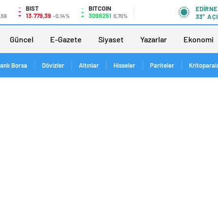
BIST
BITCOIN
EDIRNE
13.779,39
3096251
,59
-0,14%
0,70%
33°
AÇI
Güncel
E-Gazete
Siyaset
Yazarlar
Ekonomi
anlı Borsa
Dövizler
Altınlar
Hisseler
Pariteler
Kritoparal