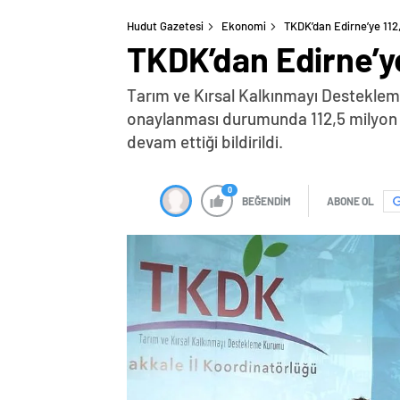
Hudut Gazetesi
Ekonomi
TKDK’dan Edirne’ye 112
TKDK’dan Edirne’ye
Tarım ve Kırsal Kalkınmayı Destekleme
onaylanması durumunda 112,5 milyon TL
devam ettiği bildirildi.
0
BEĞENDİM
ABONE OL