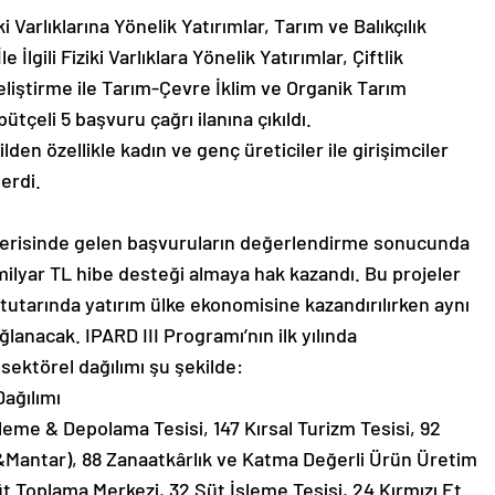
 Varlıklarına Yönelik Yatırımlar, Tarım ve Balıkçılık
İlgili Fiziki Varlıklara Yönelik Yatırımlar, Çiftlik
Geliştirme ile Tarım-Çevre İklim ve Organik Tarım
tçeli 5 başvuru çağrı ilanına çıkıldı.
lden özellikle kadın ve genç üreticiler ile girişimciler
erdi.
içerisinde gelen başvuruların değerlendirme sonucunda
milyar TL hibe desteği almaya hak kazandı. Bu projeler
 tutarında yatırım ülke ekonomisine kazandırılırken aynı
lanacak. IPARD III Programı’nın ilk yılında
ektörel dağılımı şu şekilde:
Dağılımı
şleme & Depolama Tesisi, 147 Kırsal Turizm Tesisi, 92
k&Mantar), 88 Zanaatkârlık ve Katma Değerli Ürün Üretim
üt Toplama Merkezi, 32 Süt İşleme Tesisi, 24 Kırmızı Et