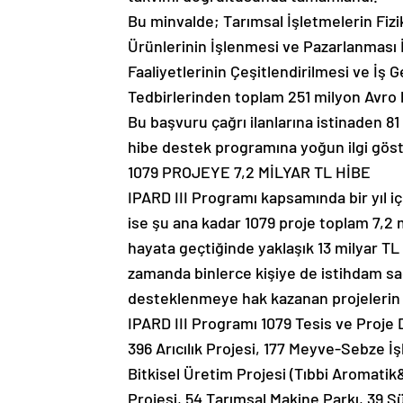
Bu minvalde; Tarımsal İşletmelerin Fiziki
Ürünlerinin İşlenmesi ve Pazarlanması İle 
Faaliyetlerinin Çeşitlendirilmesi ve İş 
Tedbirlerinden toplam 251 milyon Avro bü
Bu başvuru çağrı ilanlarına istinaden 81 i
hibe destek programına yoğun ilgi göst
1079 PROJEYE 7,2 MİLYAR TL HİBE
IPARD III Programı kapsamında bir yıl 
ise şu ana kadar 1079 proje toplam 7,2 
hayata geçtiğinde yaklaşık 13 milyar TL
zamanda binlerce kişiye de istihdam sağ
desteklenmeye hak kazanan projelerin s
IPARD III Programı 1079 Tesis ve Proje 
396 Arıcılık Projesi, 177 Meyve-Sebze İ
Bitkisel Üretim Projesi (Tıbbi Aromati
Projesi, 54 Tarımsal Makine Parkı, 39 S