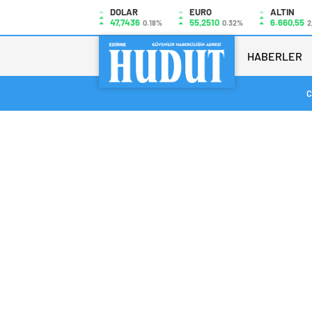
DOLAR
EURO
ALTIN
47,7436
55,2510
6.660,55
0.18%
0.32%
2
HABERLER
C