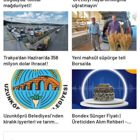
mağduriyeti!
uğratmayın’
Trakya’dan Haziran’da 358
Yeni mahsül süpürge teli
milyon dolar ihracat!
Borsa’da
Uzunköprü Belediyesi’nden
Bondex Sünger Fiyatı |
kiralık işyerleri ve tarım
Üreticiden Alım Rehberi –
arazisi
Echopan A.Ş