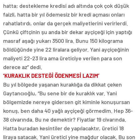
hatta; destekleme kredisi adı altında çok çok düşük
faizli, hatta bir yıl ödemesiz bir kredi açması onları
rahatlatırdı, onlar da gerçek maliyetlerini verirlerdi.
Çünkü çiftçinin şu anda bir dekar ayçiçeği için yaptığı
masraf aşağı yukarı 3500 lira. Bunu 150 kilograma
böldüğünde yine 22 liralara geliyor. Yani ayçiçeğinin
maliyeti 22-23 lira ama üreticiye verilen para son
derece az” dedi.
‘KURAKLIK DESTEĞİ ÖDENMESİ LAZIM’
Bu yıl bölgede yaşanan kuraklığa da dikkat çeken
Gaytancıoğlu, “Bu sene bir de kuraklık var. Yani
bölgemizde nereye gidersen git kiminle konuşursan
konuş, ben daha 40 yağlı ayçiçeği görmedim. Hep 36-
38 civarında. Bu ne demektir? Fiyatlar 19 civarında.
Hatta buradan kesintiler de yapılacaktır, üretici 18
liraya satacak. Yani üretici yine mağdur olacak. Bu son