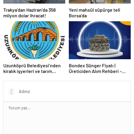
Trakya’dan Haziran’da 358
Yeni mahsül süpürge teli
milyon dolar ihracat!
Borsa’da
Uzunköprü Belediyesi’nden
Bondex Sünger Fiyatı |
kiralık işyerleri ve tarım
Üreticiden Alım Rehberi –
arazisi
Echopan A.Ş