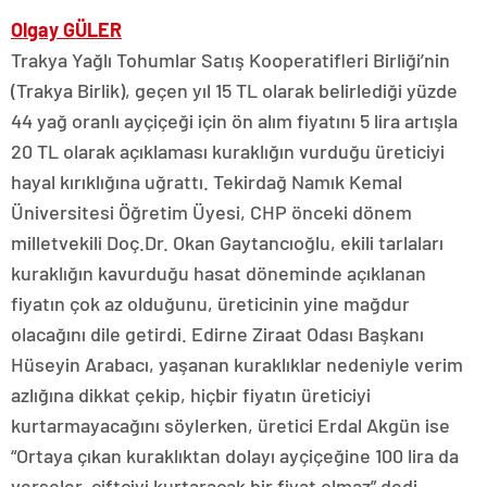
Olgay GÜLER
Trakya Yağlı Tohumlar Satış Kooperatifleri Birliği’nin
(Trakya Birlik), geçen yıl 15 TL olarak belirlediği yüzde
44 yağ oranlı ayçiçeği için ön alım fiyatını 5 lira artışla
20 TL olarak açıklaması kuraklığın vurduğu üreticiyi
hayal kırıklığına uğrattı. Tekirdağ Namık Kemal
Üniversitesi Öğretim Üyesi, CHP önceki dönem
milletvekili Doç.Dr. Okan Gaytancıoğlu, ekili tarlaları
kuraklığın kavurduğu hasat döneminde açıklanan
fiyatın çok az olduğunu, üreticinin yine mağdur
olacağını dile getirdi. Edirne Ziraat Odası Başkanı
Hüseyin Arabacı, yaşanan kuraklıklar nedeniyle verim
azlığına dikkat çekip, hiçbir fiyatın üreticiyi
kurtarmayacağını söylerken, üretici Erdal Akgün ise
“Ortaya çıkan kuraklıktan dolayı ayçiçeğine 100 lira da
verseler, çiftçiyi kurtaracak bir fiyat olmaz” dedi.