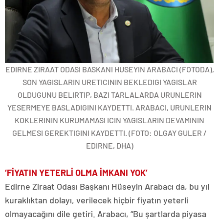
EDIRNE ZIRAAT ODASI BASKANI HUSEYIN ARABACI (FOTODA),
SON YAGISLARIN URETICININ BEKLEDIGI YAGISLAR
OLDUGUNU BELIRTIP, BAZI TARLALARDA URUNLERIN
YESERMEYE BASLADIGINI KAYDETTI. ARABACI, URUNLERIN
KOKLERININ KURUMAMASI ICIN YAGISLARIN DEVAMININ
GELMESI GEREKTIGINI KAYDETTI. (FOTO: OLGAY GULER /
EDIRNE, DHA)
‘FİYATIN YETERLİ OLMA İMKANI YOK’
Edirne Ziraat Odası Başkanı Hüseyin Arabacı da, bu yıl
kuraklıktan dolayı, verilecek hiçbir fiyatın yeterli
olmayacağını dile getiri. Arabacı, “Bu şartlarda piyasa