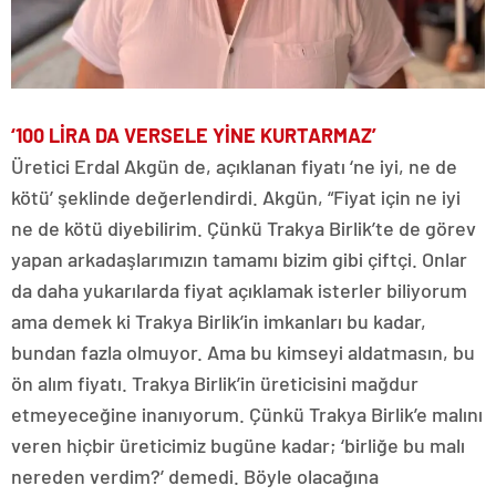
‘100 LİRA DA VERSELE YİNE KURTARMAZ’
Üretici Erdal Akgün de, açıklanan fiyatı ‘ne iyi, ne de
kötü’ şeklinde değerlendirdi. Akgün, “Fiyat için ne iyi
ne de kötü diyebilirim. Çünkü Trakya Birlik’te de görev
yapan arkadaşlarımızın tamamı bizim gibi çiftçi. Onlar
da daha yukarılarda fiyat açıklamak isterler biliyorum
ama demek ki Trakya Birlik’in imkanları bu kadar,
bundan fazla olmuyor. Ama bu kimseyi aldatmasın, bu
ön alım fiyatı. Trakya Birlik’in üreticisini mağdur
etmeyeceğine inanıyorum. Çünkü Trakya Birlik’e malını
veren hiçbir üreticimiz bugüne kadar; ‘birliğe bu malı
nereden verdim?’ demedi. Böyle olacağına