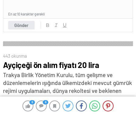
En az 10 karakter gerekli
Gönder
443 okunma
Ayçiçeği ön alım fiyatı 20 lira
Trakya Birlik Yönetim Kurulu, tüm gelişme ve
düzenlemelerin ışığında ülkemizdeki mevcut gümrük
rejimi uygulamaları, dünya rekoltesi ve beklenen
fiyat seviyeleri, döviz kurlarının olası seyri,
0
0
0
0
finansman maliyetleri gibi fiyatlamaya tesir eden
tüm parametrelerin değerlendirilerek oluşan piyasa
koşulları çerçevesinde 2024/2025 sezonunda
uluslararası sözleşme oranı olan % 44 yağ oranlı