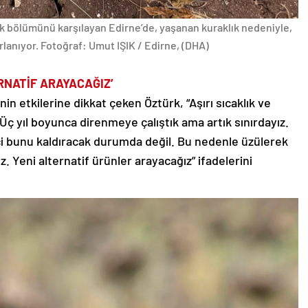
yük bölümünü karşılayan Edirne’de, yaşanan kuraklık nedeniyle,
rlanıyor. Fotoğraf: Umut IŞIK / Edirne, (DHA)
RNATİF ARAYACAĞIZ’
inin etkilerine dikkat çeken Öztürk, “Aşırı sıcaklık ve
. Üç yıl boyunca direnmeye çalıştık ama artık sınırdayız.
ftçi bunu kaldıracak durumda değil. Bu nedenle üzülerek
Yeni alternatif ürünler arayacağız” ifadelerini