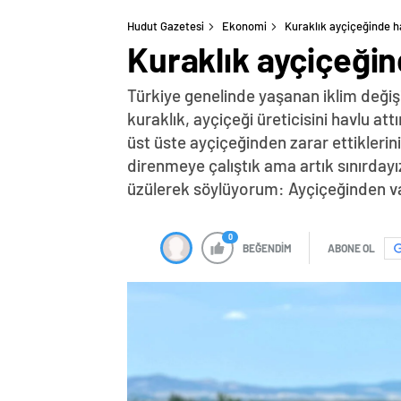
Hudut Gazetesi
Ekonomi
Kuraklık ayçiçeğinde ha
Kuraklık ayçiçeğin
Türkiye genelinde yaşanan iklim değişikl
kuraklık, ayçiçeği üreticisini havlu at
üst üste ayçiçeğinden zarar ettiklerini
direnmeye çalıştık ama artık sınırdayı
üzülerek söylüyorum: Ayçiçeğinden va
0
BEĞENDİM
ABONE OL