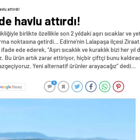
vlu attırdı!
de havlu attırdı!
iğiyle birlikte özellikle son 2 yıldaki aşırı sıcaklar ve ye
tırma noktasına getirdi… Edirne'nin Lalapaşa ilçesi Ziraa
 ifade ede ederek, “Aşırı sıcaklık ve kuraklık bizi her yıl
z. Bu ürün artık zarar ettiriyor, hiçbir çiftçi bunu kald
zgeçiyoruz. Yeni alternatif ürünler arayacağız” dedi…
0
News