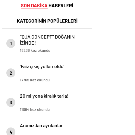
SON DAKİKA
HABERLERİ
KATEGORİNİN POPÜLERLERİ
‘’QUA CONCEPT’’ DOĞANIN
İZİNDE!
1
18238 kez okundu
‘Faiz çıkış yolları oldu’
2
17769 kez okundu
20 milyona kiralık tarla!
3
11084 kez okundu
Aramızdan ayrılanlar
4