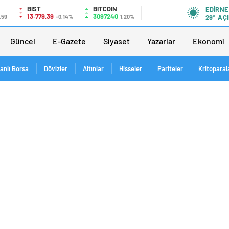
BIST
BITCOIN
EDIRNE
13.779,39
3097240
,59
-0,14%
1,20%
29°
AÇI
Güncel
E-Gazete
Siyaset
Yazarlar
Ekonomi
anlı Borsa
Dövizler
Altınlar
Hisseler
Pariteler
Kritoparal