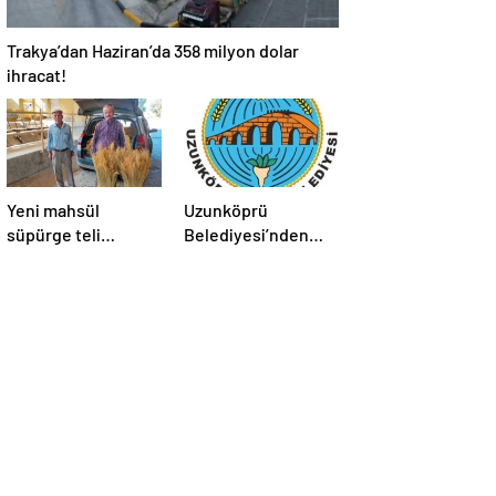
Trakya’dan Haziran’da 358 milyon dolar
ihracat!
Yeni mahsül
Uzunköprü
süpürge teli
Belediyesi’nden
Borsa’da
kiralık işyerleri ve
tarım arazisi