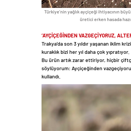
Türkiye’nin yağlık ayçiçeği ihtiyacının bü
üretici erken hasada hazı
‘AYÇİÇEĞİNDEN VAZGEÇİYORUZ, ALTE
Trakya’da son 3 yıldır yaşanan iklim kriz
kuraklık bizi her yıl daha çok yıpratıyor
Bu ürün artık zarar ettiriyor, hiçbir çi
söylüyorum: Ayçiçeğinden vazgeçiyoruz. 
kullandı.