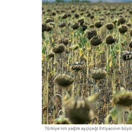
Türkiye’nin yağlık ayçiçeği ihtiyacının bü