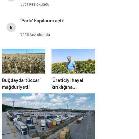
9731 kez okundu
‘Parla’ kapılarını açtı!
5
7446 kez okundu
Buğdayda ‘tüccar’
‘Üreticiyi hayal
mağduriyeti!
kırıklığına
uğratmayın’