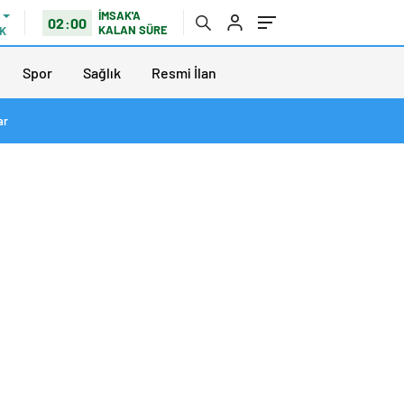
İMSAK'A
02:00
KALAN SÜRE
K
Spor
Sağlık
Resmi İlan
ar