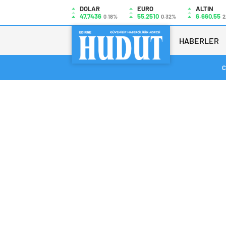
DOLAR
EURO
ALTIN
47,7436
55,2510
6.660,55
0.18%
0.32%
2
HABERLER
C