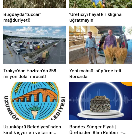
Buğdayda ‘tüccar’
‘Üreticiyi hayal kırıklığına
mağduriyeti!
uğratmayın’
Trakya’dan Haziran’da 358
Yeni mahsül süpürge teli
milyon dolar ihracat!
Borsa’da
Uzunköprü Belediyesi’nden
Bondex Sünger Fiyatı |
kiralık işyerleri ve tarım
Üreticiden Alım Rehberi –