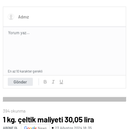
arazisi
Echopan A.Ş
En az 10 karakter gerekli
Gönder
394 okunma
1 kg. çeltik maliyeti 30,05 lira
23 Ağustos 2024 18:35
ABONE OL
News