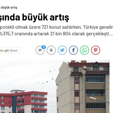
a büyük artış
şında büyük artış
ipotekli olmak üzere 721 konut satılırken, Türkiye geneli
e %315,7 oranında artarak 21 bin 804 olarak gerçekleşti…
0
News