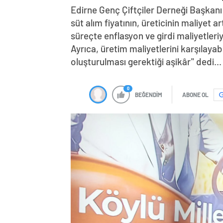
Edirne Genç Çiftçiler Derneği Başkanı E
süt alım fiyatının, üreticinin maliyet a
süreçte enflasyon ve girdi maliyetleri
Ayrıca, üretim maliyetlerini karşılaya
oluşturulması gerektiği aşikâr" dedi...
0
BEĞENDİM
ABONE OL