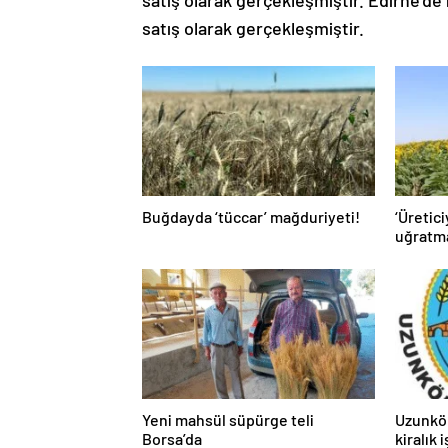
satış olarak gerçekleşmiştir. Edirne’de ise
satış olarak gerçekleşmiştir.
Buğdayda ‘tüccar’ mağduriyeti!
‘Üretici
uğratm
Yeni mahsül süpürge teli
Uzunkö
Borsa’da
kiralık 