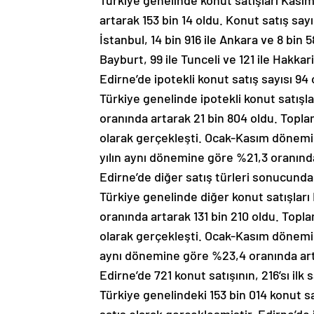
Türkiye genelinde konut satışları Kasım
artarak 153 bin 14 oldu. Konut satış sayıs
İstanbul, 14 bin 916 ile Ankara ve 8 bin 58
Bayburt, 99 ile Tunceli ve 121 ile Hakkar
Edirne’de ipotekli konut satış sayısı 94
Türkiye genelinde ipotekli konut satışla
oranında artarak 21 bin 804 oldu. Toplam
olarak gerçekleşti. Ocak-Kasım dönemin
yılın aynı dönemine göre %21,3 oranında
Edirne’de diğer satış türleri sonucunda 
Türkiye genelinde diğer konut satışları
oranında artarak 131 bin 210 oldu. Topla
olarak gerçekleşti. Ocak-Kasım dönemind
aynı dönemine göre %23,4 oranında arta
Edirne’de 721 konut satışının, 216’sı ilk s
Türkiye genelindeki 153 bin 014 konut satı