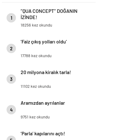
‘’QUA CONCEPT’’ DOĞANIN
İZİNDE!
1
18256 kez okundu
‘Faiz çıkış yolları oldu’
2
17788 kez okundu
20 milyona kiralık tarla!
3
11102 kez okundu
Aramızdan ayrılanlar
4
9751 kez okundu
‘Parla’ kapılarını açtı!