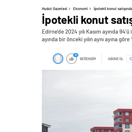
Hudut Gazetesi
Ekonomi
İpotekli konut satışınd
İpotekli konut satı
Edirne'de 2024 yılı Kasım ayında 94'ü 
ayında bir önceki yılın aynı ayına gör
0
BEĞENDİM
ABONE OL