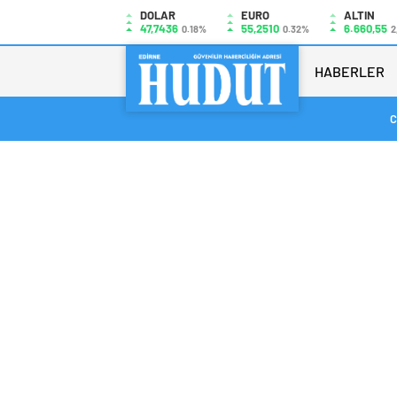
DOLAR
EURO
ALTIN
47,7436
55,2510
6.660,55
0.18%
0.32%
2
HABERLER
C