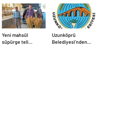
Yeni mahsül
Uzunköprü
süpürge teli
Belediyesi’nden
Borsa’da
kiralık işyerleri ve
tarım arazisi