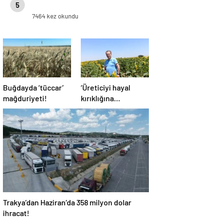
5
7464 kez okundu
Buğdayda ‘tüccar’
‘Üreticiyi hayal
mağduriyeti!
kırıklığına
uğratmayın’
Trakya’dan Haziran’da 358 milyon dolar
ihracat!