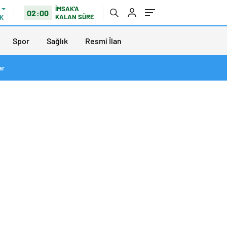
İMSAK'A
02:00
KALAN SÜRE
K
Spor
Sağlık
Resmi İlan
ar