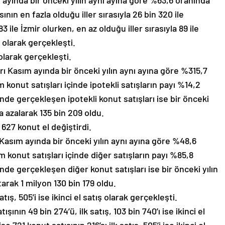
 ayında bir önceki yılın aynı ayına göre %63,6 oranında
ının en fazla olduğu iller sırasıyla 26 bin 320 ile
3 ile İzmir olurken, en az olduğu iller sırasıyla 89 ile
i olarak gerçekleşti.
 olarak gerçekleşti.
rı Kasım ayında bir önceki yılın aynı ayına göre %315,7
 konut satışları içinde ipotekli satışların payı %14,2
de gerçekleşen ipotekli konut satışları ise bir önceki
 azalarak 135 bin 209 oldu.
627 konut el değiştirdi.
 Kasım ayında bir önceki yılın aynı ayına göre %48,6
m konut satışları içinde diğer satışların payı %85,8
e gerçekleşen diğer konut satışları ise bir önceki yılın
rak 1 milyon 130 bin 179 oldu.
atış, 505’i ise ikinci el satış olarak gerçekleşti.
şının 49 bin 274’ü, ilk satış, 103 bin 740’ı ise ikinci el