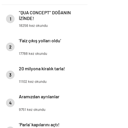
‘’QUA CONCEPT’’ DOĞANIN
İZİNDE!
1
18256 kez okundu
‘Faiz çıkış yolları oldu’
2
17788 kez okundu
20 milyona kiralık tarla!
3
11102 kez okundu
Aramızdan ayrılanlar
4
9751 kez okundu
‘Parla’ kapılarını açtı!