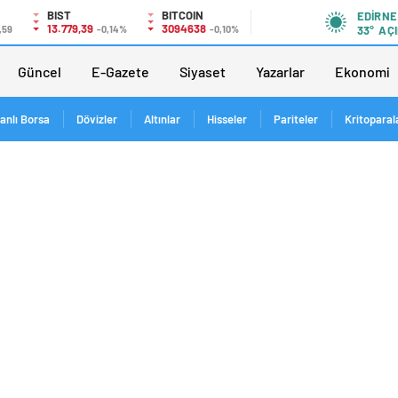
BIST
BITCOIN
EDIRNE
13.779,39
3094638
,59
-0,14%
-0,10%
33°
AÇI
Güncel
E-Gazete
Siyaset
Yazarlar
Ekonomi
anlı Borsa
Dövizler
Altınlar
Hisseler
Pariteler
Kritoparal