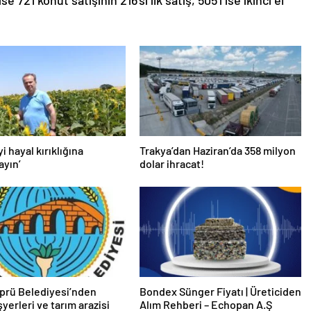
 721 konut satışının 216’sı ilk satış, 505’i ise ikinci el
yi hayal kırıklığına
Trakya’dan Haziran’da 358 milyon
ayın’
dolar ihracat!
prü Belediyesi’nden
Bondex Sünger Fiyatı | Üreticiden
işyerleri ve tarım arazisi
Alım Rehberi – Echopan A.Ş