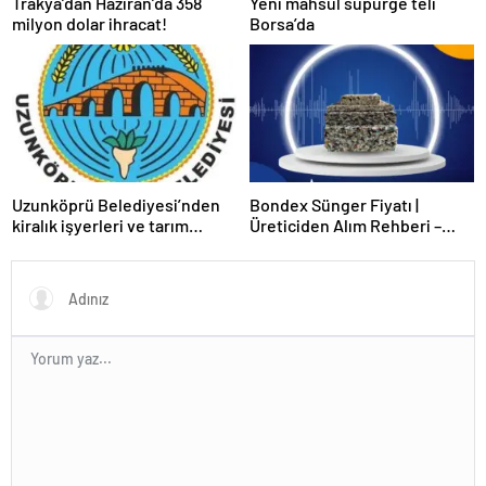
Trakya’dan Haziran’da 358
Yeni mahsül süpürge teli
milyon dolar ihracat!
Borsa’da
Uzunköprü Belediyesi’nden
Bondex Sünger Fiyatı |
kiralık işyerleri ve tarım
Üreticiden Alım Rehberi –
arazisi
Echopan A.Ş