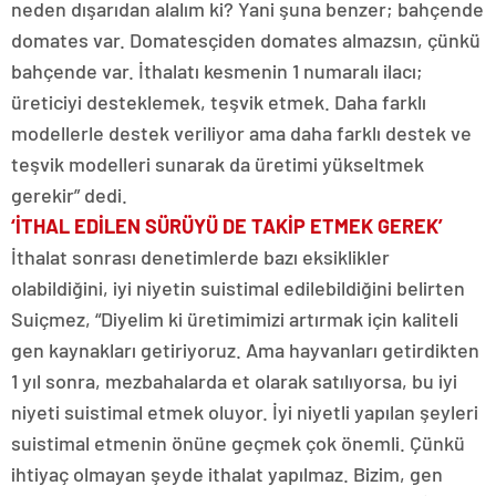
neden dışarıdan alalım ki? Yani şuna benzer; bahçende
domates var. Domatesçiden domates almazsın, çünkü
bahçende var. İthalatı kesmenin 1 numaralı ilacı;
üreticiyi desteklemek, teşvik etmek. Daha farklı
modellerle destek veriliyor ama daha farklı destek ve
teşvik modelleri sunarak da üretimi yükseltmek
gerekir” dedi.
‘İTHAL EDİLEN SÜRÜYÜ DE TAKİP ETMEK GEREK’
İthalat sonrası denetimlerde bazı eksiklikler
olabildiğini, iyi niyetin suistimal edilebildiğini belirten
Suiçmez, “Diyelim ki üretimimizi artırmak için kaliteli
gen kaynakları getiriyoruz. Ama hayvanları getirdikten
1 yıl sonra, mezbahalarda et olarak satılıyorsa, bu iyi
niyeti suistimal etmek oluyor. İyi niyetli yapılan şeyleri
suistimal etmenin önüne geçmek çok önemli. Çünkü
ihtiyaç olmayan şeyde ithalat yapılmaz. Bizim, gen