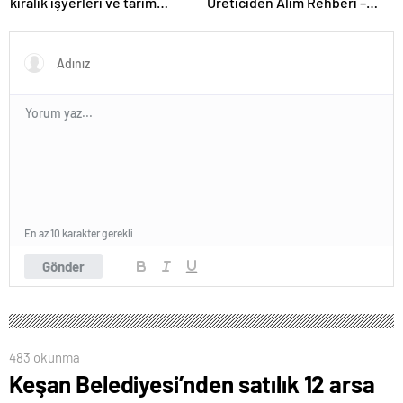
kiralık işyerleri ve tarım
Üreticiden Alım Rehberi –
arazisi
Echopan A.Ş
En az 10 karakter gerekli
Gönder
483 okunma
Keşan Belediyesi’nden satılık 12 arsa