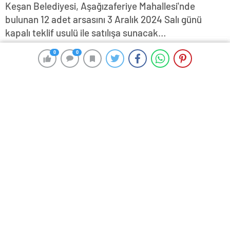
Keşan Belediyesi, Aşağızaferiye Mahallesi'nde
bulunan 12 adet arsasını 3 Aralık 2024 Salı günü
kapalı teklif usulü ile satılışa sunacak…
28 Kasım 2024 17:37
ABONE OL
News
0
0
0
0