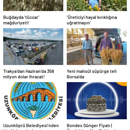
Buğdayda ‘tüccar’
‘Üreticiyi hayal kırıklığına
mağduriyeti!
uğratmayın’
Trakya’dan Haziran’da 358
Yeni mahsül süpürge teli
milyon dolar ihracat!
Borsa’da
Uzunköprü Belediyesi’nden
Bondex Sünger Fiyatı |