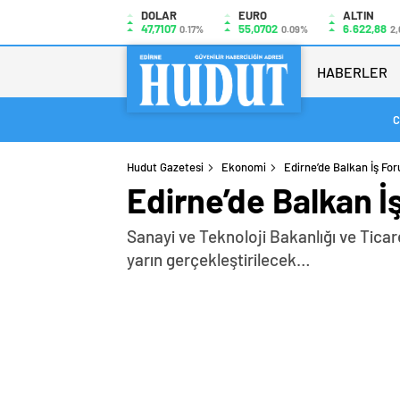
DOLAR
EURO
ALTIN
47,7107
55,0702
6.622,88
0.17%
0.09%
2,
HABERLER
C
Hudut Gazetesi
Ekonomi
Edirne’de Balkan İş Fo
Edirne’de Balkan 
Sanayi ve Teknoloji Bakanlığı ve Ticar
yarın gerçekleştirilecek…