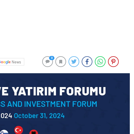
0
News