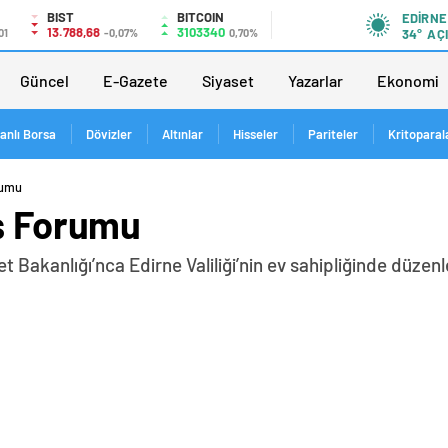
BIST
BITCOIN
EDIRNE
13.788,68
3103340
01
-0,07%
0,70%
34°
AÇ
Güncel
E-Gazete
Siyaset
Yazarlar
Ekonomi
anlı Borsa
Dövizler
Altınlar
Hisseler
Pariteler
Kritoparal
rumu
İş Forumu
et Bakanlığı’nca Edirne Valiliği’nin ev sahipliğinde düz