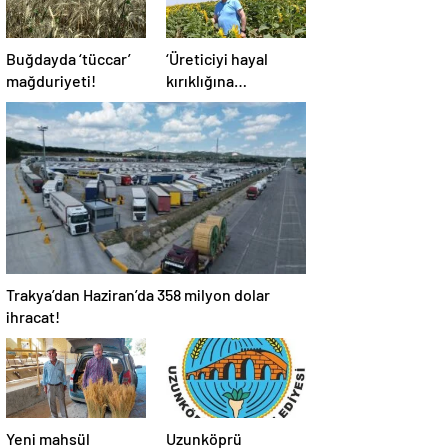
Buğdayda ‘tüccar’
‘Üreticiyi hayal
mağduriyeti!
kırıklığına
uğratmayın’
Trakya’dan Haziran’da 358 milyon dolar
ihracat!
Yeni mahsül
Uzunköprü