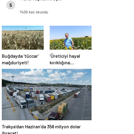
5
7436 kez okundu
Buğdayda ‘tüccar’
‘Üreticiyi hayal
mağduriyeti!
kırıklığına
uğratmayın’
Trakya’dan Haziran’da 358 milyon dolar
ihracat!