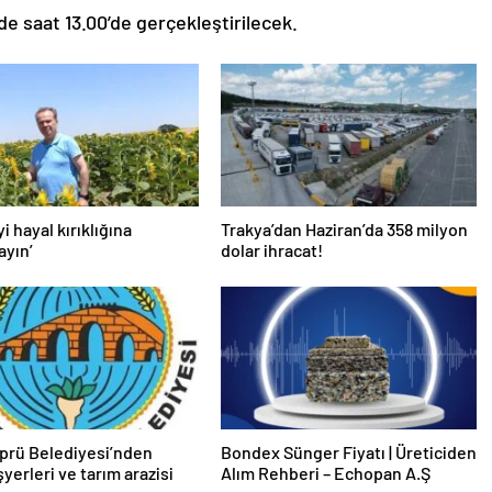
de saat 13.00’de gerçekleştirilecek.
yi hayal kırıklığına
Trakya’dan Haziran’da 358 milyon
ayın’
dolar ihracat!
prü Belediyesi’nden
Bondex Sünger Fiyatı | Üreticiden
işyerleri ve tarım arazisi
Alım Rehberi – Echopan A.Ş