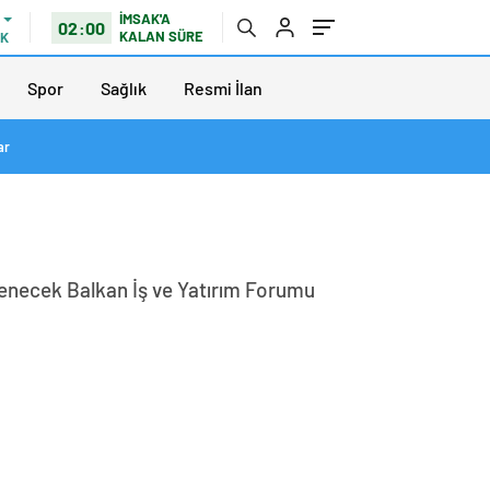
İMSAK'A
02:00
KALAN SÜRE
IK
Spor
Sağlık
Resmi İlan
ar
enlenecek Balkan İş ve Yatırım Forumu