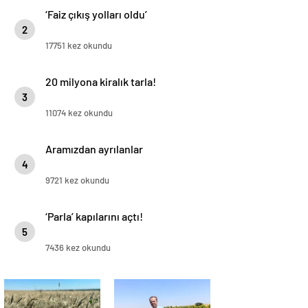
‘Faiz çıkış yolları oldu’
2
17751 kez okundu
20 milyona kiralık tarla!
3
11074 kez okundu
Aramızdan ayrılanlar
4
9721 kez okundu
‘Parla’ kapılarını açtı!
5
7436 kez okundu