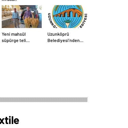
Yeni mahsül
Uzunköprü
süpürge teli
Belediyesi’nden
Borsa’da
kiralık işyerleri ve
tarım arazisi
xtile