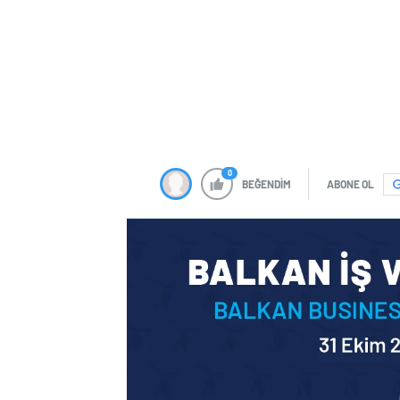
0
BEĞENDİM
ABONE OL