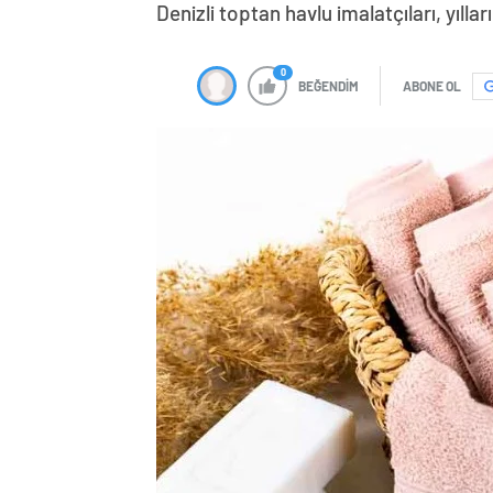
Denizli toptan havlu imalatçıları, yılla
0
BEĞENDİM
ABONE OL