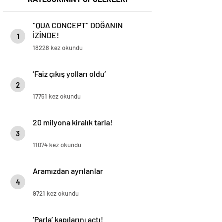
‘’QUA CONCEPT’’ DOĞANIN
İZİNDE!
1
18228 kez okundu
‘Faiz çıkış yolları oldu’
2
17751 kez okundu
20 milyona kiralık tarla!
3
11074 kez okundu
Aramızdan ayrılanlar
4
9721 kez okundu
‘Parla’ kapılarını açtı!