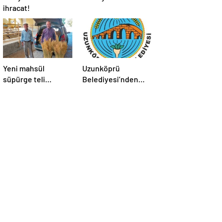
ihracat!
Yeni mahsül
Uzunköprü
süpürge teli
Belediyesi’nden
Borsa’da
kiralık işyerleri ve
tarım arazisi