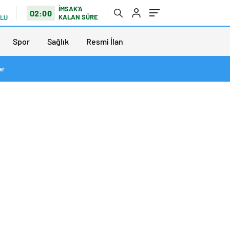
İMSAK'A
02:00
KALAN SÜRE
TLU
Spor
Sağlık
Resmi İlan
ar