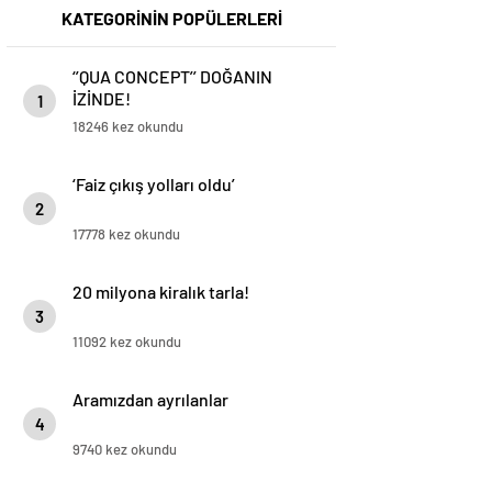
KATEGORİNİN POPÜLERLERİ
‘’QUA CONCEPT’’ DOĞANIN
İZİNDE!
1
18246 kez okundu
‘Faiz çıkış yolları oldu’
2
17778 kez okundu
20 milyona kiralık tarla!
3
11092 kez okundu
Aramızdan ayrılanlar
4
9740 kez okundu