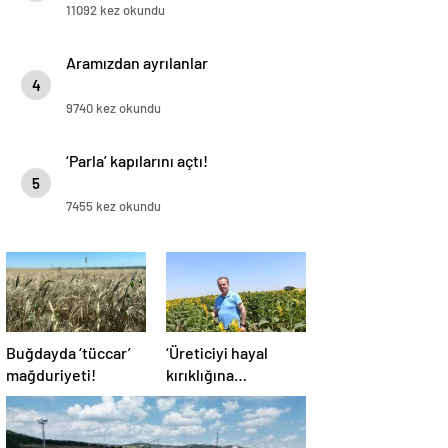
11092 kez okundu
Aramızdan ayrılanlar
4
9740 kez okundu
‘Parla’ kapılarını açtı!
5
7455 kez okundu
Buğdayda ‘tüccar’
‘Üreticiyi hayal
mağduriyeti!
kırıklığına
uğratmayın’