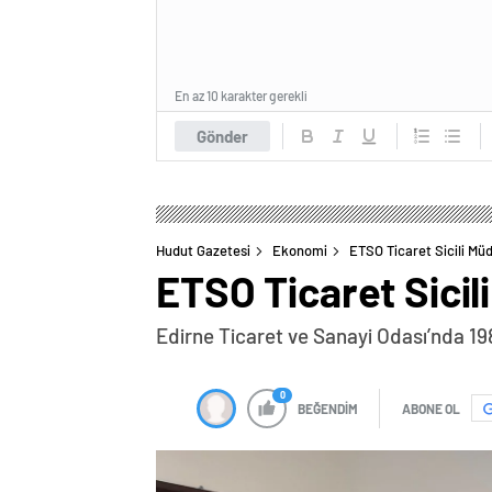
En az 10 karakter gerekli
Gönder
Hudut Gazetesi
Ekonomi
ETSO Ticaret Sicili Mü
ETSO Ticaret Sicil
Edirne Ticaret ve Sanayi Odası’nda 198
0
BEĞENDİM
ABONE OL