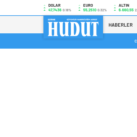
DOLAR
EURO
ALTIN
47,7436
55,2510
6.660,55
0.18%
0.32%
2
HABERLER
C