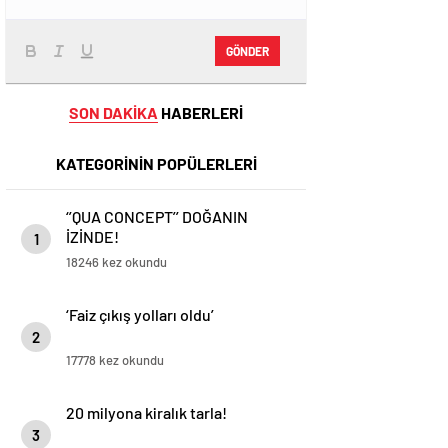
GÖNDER
SON DAKİKA
HABERLERİ
KATEGORİNİN POPÜLERLERİ
‘’QUA CONCEPT’’ DOĞANIN
İZİNDE!
1
18246 kez okundu
‘Faiz çıkış yolları oldu’
2
17778 kez okundu
20 milyona kiralık tarla!
3