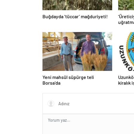
Buğdayda ‘tüccar’ mağduriyeti!
‘Üretici
uğratm
Yeni mahsül süpürge teli
Uzunkö
Borsa’da
kiralık 