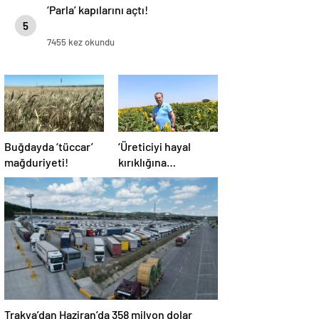
‘Parla’ kapılarını açtı!
5
7455 kez okundu
Buğdayda ‘tüccar’
‘Üreticiyi hayal
mağduriyeti!
kırıklığına
uğratmayın’
Trakya’dan Haziran’da 358 milyon dolar