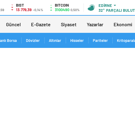
BIST
BITCOIN
EDIRNE
13.779,39
3100490
,59
-0,14%
0,50%
32°
PARÇALI BULU
Güncel
E-Gazete
Siyaset
Yazarlar
Ekonomi
anlı Borsa
Dövizler
Altınlar
Hisseler
Pariteler
Kritoparal