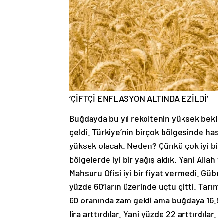
‘ÇİFTÇİ ENFLASYON ALTINDA EZİLDİ’
Buğdayda bu yıl rekoltenin yüksek bekl
geldi. Türkiye’nin birçok bölgesinde has
yüksek olacak. Neden? Çünkü çok iyi bir
bölgelerde iyi bir yağış aldık. Yani All
Mahsuru Ofisi iyi bir fiyat vermedi. Gübr
yüzde 60’ların üzerinde uçtu gitti. Tarı
60 oranında zam geldi ama buğdaya 16.5 l
lira arttırdılar. Yani yüzde 22 arttırdıl