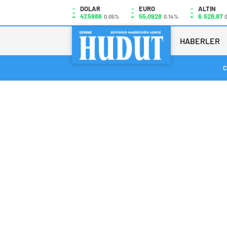
DOLAR
EURO
ALTIN
47,5986
55,0928
6.528,87
0.05%
0.14%
HABERLER
C