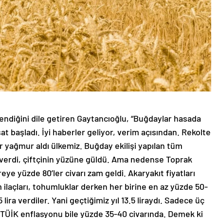
endiğini dile getiren Gaytancıoğlu, “Buğdaylar hasada
at başladı. İyi haberler geliyor, verim açısından. Rekolte
 yağmur aldı ülkemiz. Buğday ekilişi yapılan tüm
ah verdi, çiftçinin yüzüne güldü. Ama nedense Toprak
eye yüzde 80’ler civarı zam geldi. Akaryakıt fiyatları
m ilaçları, tohumluklar derken her birine en az yüzde 50-
ira verdiler. Yani geçtiğimiz yıl 13.5 liraydı. Sadece üç
ar. TÜİK enflasyonu bile yüzde 35-40 civarında. Demek ki