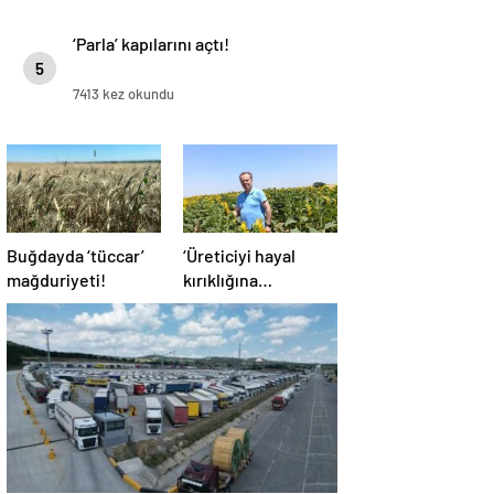
‘Parla’ kapılarını açtı!
5
7413 kez okundu
Buğdayda ‘tüccar’
‘Üreticiyi hayal
mağduriyeti!
kırıklığına
uğratmayın’