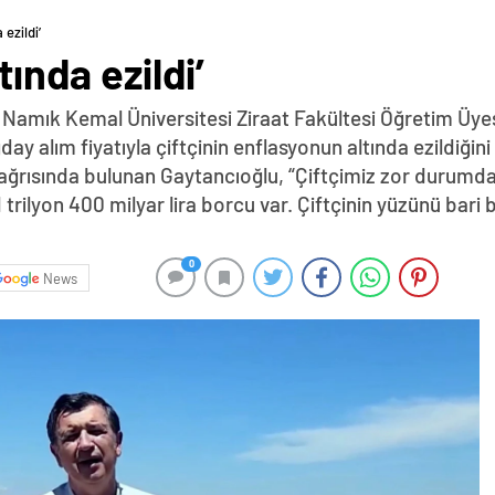
 ezildi’
tında ezildi’
 Namık Kemal Üniversitesi Ziraat Fakültesi Öğretim Üyes
day alım fiyatıyla çiftçinin enflasyonun altında ezildiği
ğrısında bulunan Gaytancıoğlu, “Çiftçimiz zor durumda.
 trilyon 400 milyar lira borcu var. Çiftçinin yüzünü bar
0
News