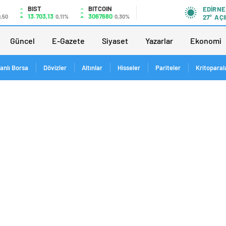
BIST
BITCOIN
EDIRNE
13.703,13
3067680
0,50
0,11%
0,30%
27°
AÇI
Güncel
E-Gazete
Siyaset
Yazarlar
Ekonomi
anlı Borsa
Dövizler
Altınlar
Hisseler
Pariteler
Kritoparal