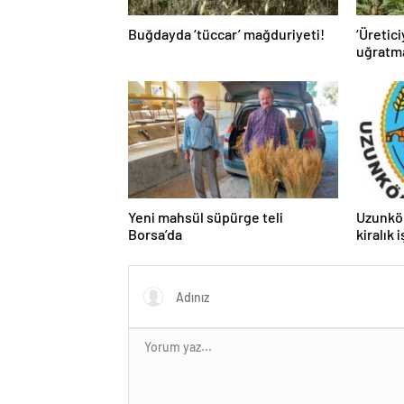
Buğdayda ‘tüccar’ mağduriyeti!
‘Üretici
uğratm
Yeni mahsül süpürge teli
Uzunkö
Borsa’da
kiralık 