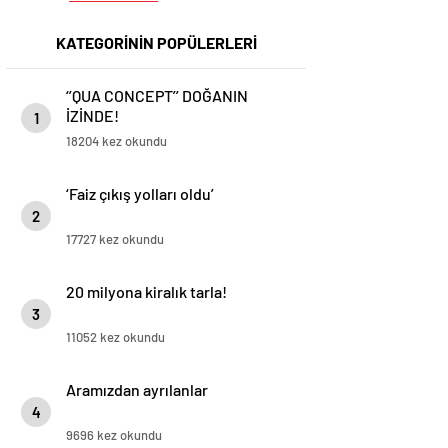
KATEGORİNİN POPÜLERLERİ
‘’QUA CONCEPT’’ DOĞANIN
İZİNDE!
1
18204 kez okundu
‘Faiz çıkış yolları oldu’
2
17727 kez okundu
20 milyona kiralık tarla!
3
11052 kez okundu
Aramızdan ayrılanlar
4
9696 kez okundu