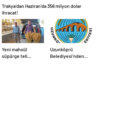
Trakya’dan Haziran’da 358 milyon dolar
ihracat!
Yeni mahsül
Uzunköprü
süpürge teli
Belediyesi’nden
Borsa’da
kiralık işyerleri ve
tarım arazisi