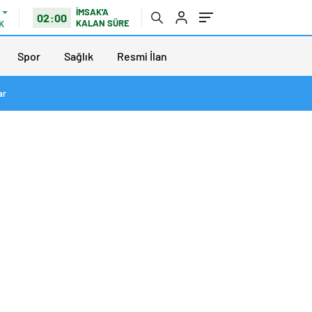
İMSAK'A
02:00
KALAN SÜRE
K
Spor
Sağlık
Resmi İlan
ar