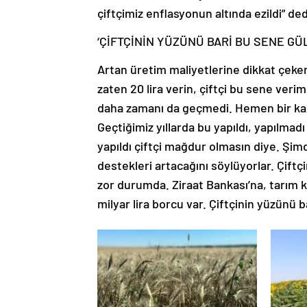
çiftçimiz enflasyonun altında ezildi” ded
‘ÇİFTÇİNİN YÜZÜNÜ BARİ BU SENE G
Artan üretim maliyetlerine dikkat çeken 
zaten 20 lira verin, çiftçi bu sene verim
daha zamanı da geçmedi. Hemen bir kar
Geçtiğimiz yıllarda bu yapıldı, yapılmadı
yapıldı çiftçi mağdur olmasın diye. Şim
destekleri artacağını söylüyorlar. Çiftç
zor durumda. Ziraat Bankası’na, tarım k
milyar lira borcu var. Çiftçinin yüzünü 