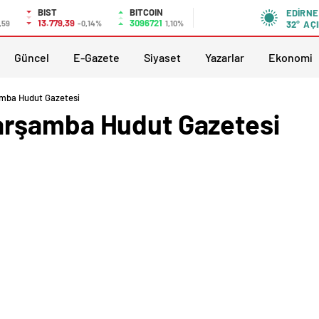
BIST
BITCOIN
EDIRNE
13.779,39
3096721
,59
-0,14%
1,10%
32°
AÇI
Güncel
E-Gazete
Siyaset
Yazarlar
Ekonomi
mba Hudut Gazetesi
rşamba Hudut Gazetesi