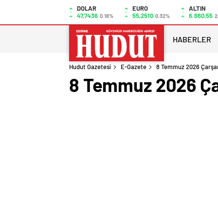
DOLAR
EURO
ALTIN
47,7436
55,2510
6.660,55
0.18%
0.32%
2
HABERLER
Hudut Gazetesi
E-Gazete
8 Temmuz 2026 Çarşa
8 Temmuz 2026 Ça