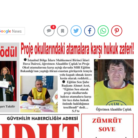
0
News