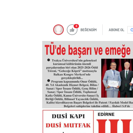
0
BEĞENDİM
ABONE OL