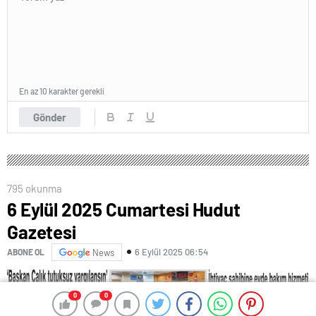
En az 10 karakter gerekli
Gönder
795 okunma
6 Eylül 2025 Cumartesi Hudut
Gazetesi
6 Eylül 2025 06:54
ABONE OL
News
0
0
0
0