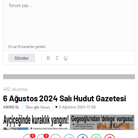
En az 10 karakter gerekli
Gönder
402 okunma
6 Ağustos 2024 Salı Hudut Gazetesi
5 Ağustos 2024 17:56
ABONE OL
News
0
0
0
0