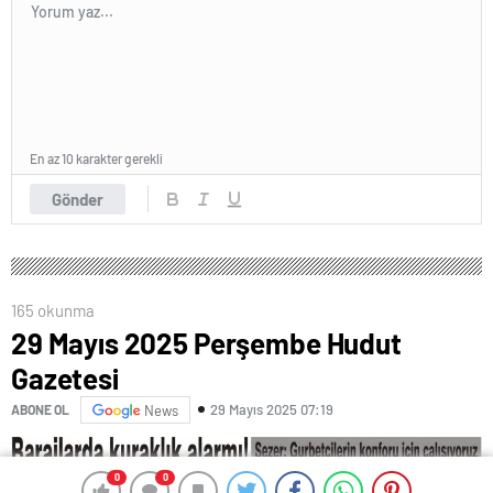
En az 10 karakter gerekli
Gönder
165 okunma
29 Mayıs 2025 Perşembe Hudut
Gazetesi
29 Mayıs 2025 07:19
ABONE OL
News
0
0
0
0