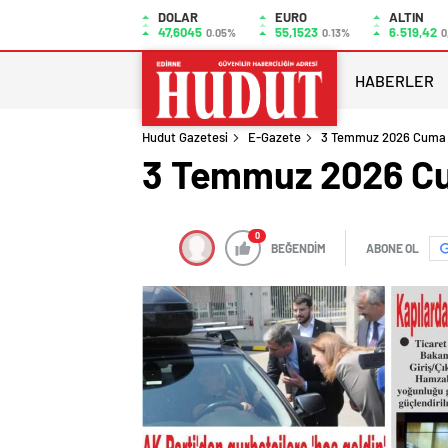
DOLAR
EURO
ALTIN
47,6045
55,1523
6.519,42
0.05%
0.13%
0
HABERLER
Hudut Gazetesi
E-Gazete
3 Temmuz 2026 Cuma 
3 Temmuz 2026 Cu
0
BEĞENDİM
ABONE OL