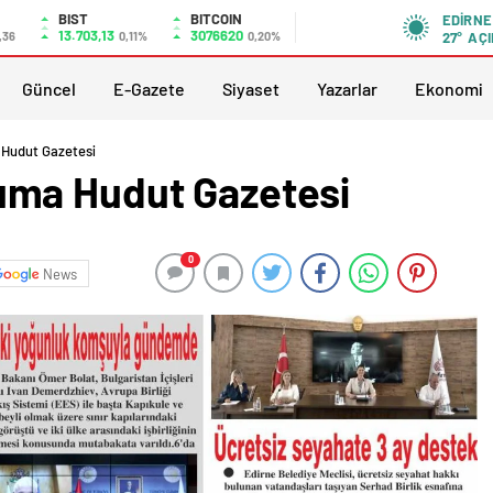
BIST
BITCOIN
EDIRNE
13.703,13
3076620
,36
0,11%
0,20%
27°
AÇI
Güncel
E-Gazete
Siyaset
Yazarlar
Ekonomi
Hudut Gazetesi
ma Hudut Gazetesi
0
News