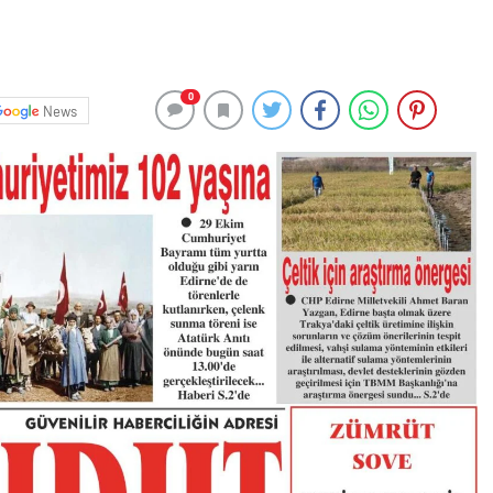
0
News