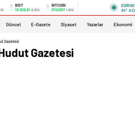
BIST
BITCOIN
EDIRNE
13.819,81
3110397
,10
0,15%
1,10%
34°
AÇ
Güncel
E-Gazete
Siyaset
Yazarlar
Ekonomi
ut Gazetesi
 Hudut Gazetesi