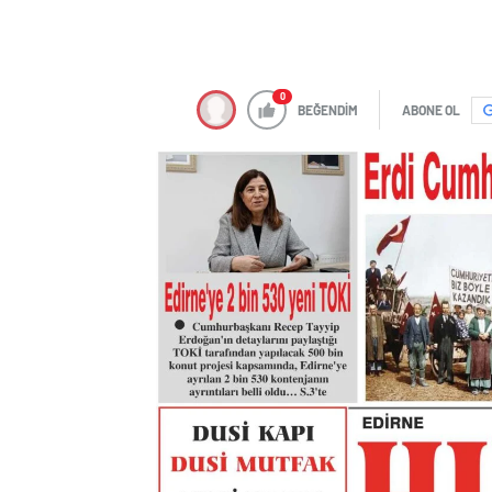
0
BEĞENDİM
ABONE OL