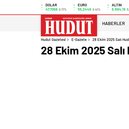
DOLAR
EURO
ALTIN
47,7056
55,2445
6.694,15
0.17%
0.41%
3
HABERLER
Hudut Gazetesi
E-Gazete
28 Ekim 2025 Salı Hud
28 Ekim 2025 Salı