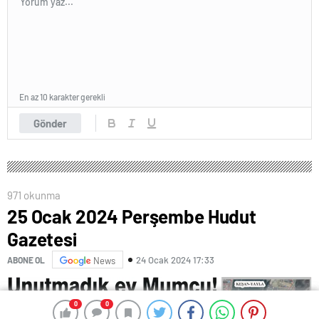
En az 10 karakter gerekli
Gönder
971 okunma
25 Ocak 2024 Perşembe Hudut
Gazetesi
24 Ocak 2024 17:33
ABONE OL
News
0
0
0
0