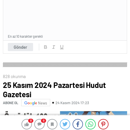
En az 10 karakter gerekli
Gönder
828 okunma
25 Kasım 2024 Pazartesi Hudut
Gazetesi
24 Kasım 2024 17:23
ABONE OL
News
0
0
0
0