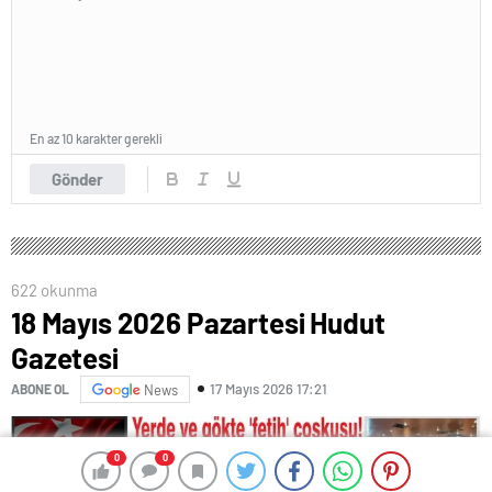
En az 10 karakter gerekli
Gönder
622 okunma
18 Mayıs 2026 Pazartesi Hudut
Gazetesi
17 Mayıs 2026 17:21
ABONE OL
News
0
0
0
0