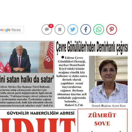
0
News