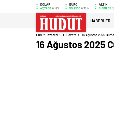
DOLAR
EURO
ALTIN
47,7436
55,2510
6.660,55
0.18%
0.32%
2
HABERLER
Hudut Gazetesi
E-Gazete
16 Ağustos 2025 Cuma
16 Ağustos 2025 C