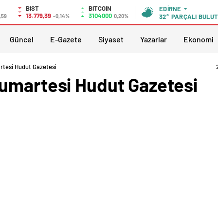
BIST
BITCOIN
EDIRNE
13.779,39
3104000
,59
-0,14%
0,20%
32°
PARÇALI BULU
Güncel
E-Gazete
Siyaset
Yazarlar
Ekonomi
rtesi Hudut Gazetesi
umartesi Hudut Gazetesi