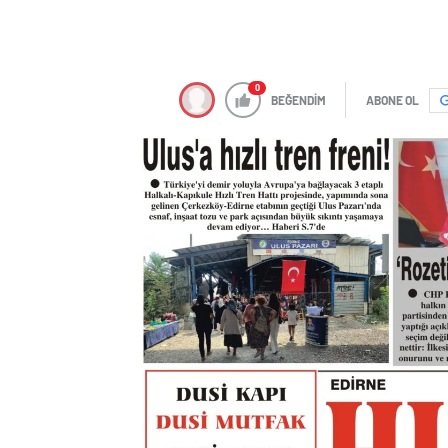
0
BEĞENDİM
ABONE OL