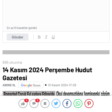
En az 10 karakter gerekli
Gönder
896 okunma
14 Kasım 2024 Perşembe Hudut
Gazetesi
13 Kasım 2024 17:03
ABONE OL
News
0
0
0
0