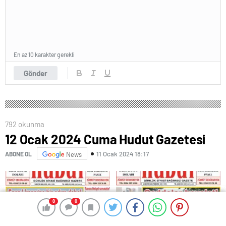
En az 10 karakter gerekli
Gönder
792 okunma
12 Ocak 2024 Cuma Hudut Gazetesi
11 Ocak 2024 18:17
ABONE OL
News
0
0
0
0