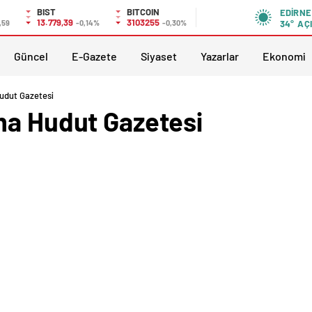
BIST
BITCOIN
EDIRNE
13.779,39
3103255
,59
-0,14%
-0,30%
34°
AÇ
Güncel
E-Gazete
Siyaset
Yazarlar
Ekonomi
udut Gazetesi
ma Hudut Gazetesi