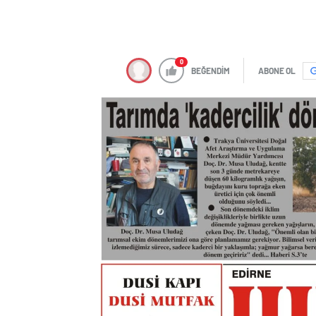
0
BEĞENDİM
ABONE OL