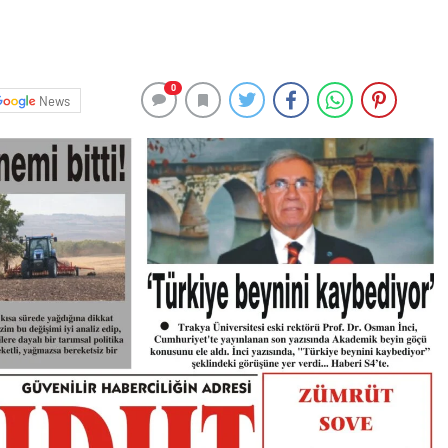
0
News