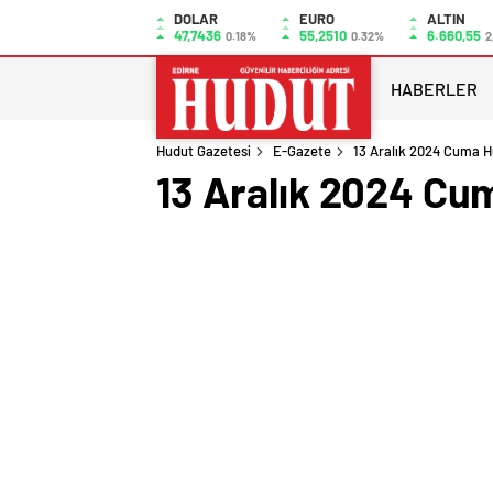
DOLAR
EURO
ALTIN
47,7436
55,2510
6.660,55
0.18%
0.32%
2
HABERLER
Hudut Gazetesi
E-Gazete
13 Aralık 2024 Cuma H
13 Aralık 2024 Cu