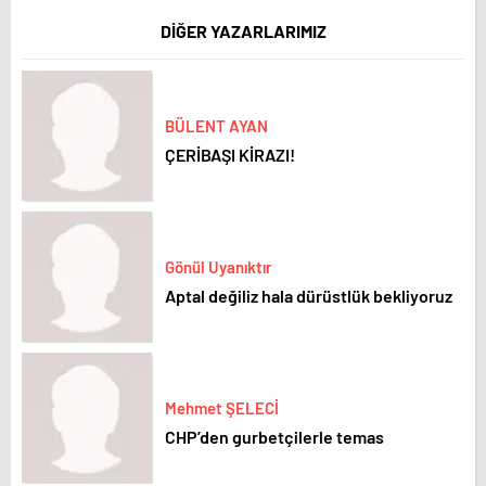
DİĞER YAZARLARIMIZ
BÜLENT AYAN
ÇERİBAŞI KİRAZI!
Gönül Uyanıktır
Aptal değiliz hala dürüstlük bekliyoruz
Mehmet ŞELECİ
CHP’den gurbetçilerle temas