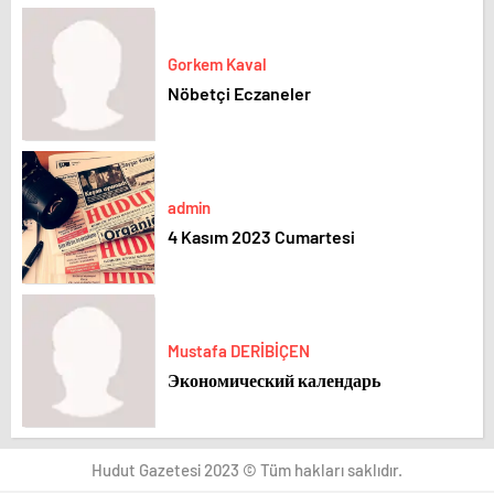
Gorkem Kaval
Nöbetçi Eczaneler
admin
4 Kasım 2023 Cumartesi
Mustafa DERİBİÇEN
Экономический календарь
Hudut Gazetesi 2023 © Tüm hakları saklıdır.