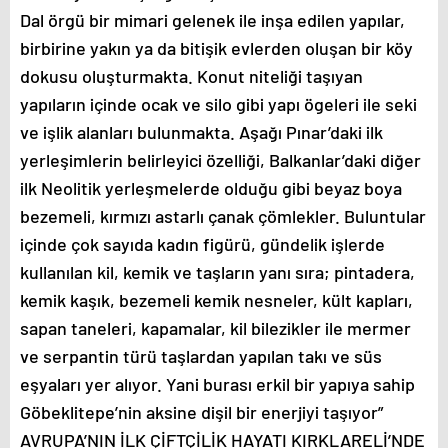
Dal örgü bir mimari gelenek ile inşa edilen yapılar,
birbirine yakın ya da bitişik evlerden oluşan bir köy
dokusu oluşturmakta. Konut niteliği taşıyan
yapıların içinde ocak ve silo gibi yapı ögeleri ile seki
ve işlik alanları bulunmakta. Aşağı Pınar’daki ilk
yerleşimlerin belirleyici özelliği, Balkanlar’daki diğer
ilk Neolitik yerleşmelerde olduğu gibi beyaz boya
bezemeli, kırmızı astarlı çanak çömlekler. Buluntular
içinde çok sayıda kadın figürü, gündelik işlerde
kullanılan kil, kemik ve taşların yanı sıra; pintadera,
kemik kaşık, bezemeli kemik nesneler, kült kapları,
sapan taneleri, kapamalar, kil bilezikler ile mermer
ve serpantin türü taşlardan yapılan takı ve süs
eşyaları yer alıyor. Yani burası erkil bir yapıya sahip
Göbeklitepe’nin aksine dişil bir enerjiyi taşıyor”
AVRUPA’NIN İLK ÇİFTÇİLİK HAYATI KIRKLARELİ’NDE