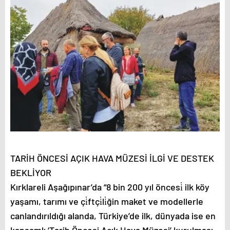
TARİH ÖNCESİ AÇIK HAVA MÜZESİ İLGİ VE DESTEK
BEKLİYOR
Kırklareli Aşağıpınar’da “8 bin 200 yıl öncesi̇ ilk köy
yaşamı, tarımı ve çi̇ftçi̇li̇ğin maket ve modellerle
canlandırıldığı alanda, Türkiye’de ilk, dünyada ise en
kapsamlı ‘Tarih Öncesi Açık Hava Müzesi’ kurulması