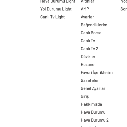
Hava Durumu Light
Altınlar
Nöb
Yol Durumu Light
AMP
Son
Canlı Tv Light
Ayarlar
Beğendiklerim
Canlı Borsa
Canlı Tv
Canlı Tv 2
Dövizler
Eczane
Favori İçeriklerim
Gazeteler
Genel Ayarlar
Giriş
Hakkımızda
Hava Durumu
Hava Durumu 2