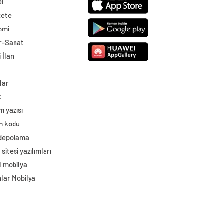
el
zete
omi
r-Sanat
 İlan
lar
k
m yazısı
im kodu
 depolama
sitesi yazılımları
l mobilya
lar Mobilya