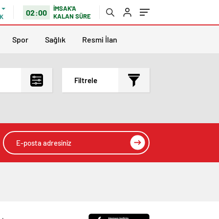
İMSAK'A
02:00
KALAN SÜRE
K
Spor
Sağlık
Resmi İlan
Filtrele
En çok okunanlar
En az okunanlar
Yorum Sayısına Göre
En yeniler
En eskiler