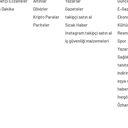
etçi Eczaneler
Altınlar
Yazarlar
Günc
 Dakika
Dövizler
Gazeteler
E-Ga
Kripto Paralar
takipçi satın al
Ekon
Pariteler
Sıcak Haber
Kültü
Instagram takipçi satın al
Resmi
iş güvenliği malzemeleri
Spor
Yazar
Sağlı
tanıtı
indir
eşya
haber 
İnegö
Özhan