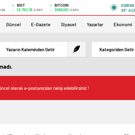
BIST
BITCOIN
EDIRNE
13.752,76
3065281
0,58
0,36%
0,80%
33°
AÇI
Güncel
E-Gazete
Siyaset
Yazarlar
Ekonomi
Yazarın Kaleminden Getir
Kategoriden Getir
amadı.
ncel olarak e-postanızdan takip edebilirsiniz !