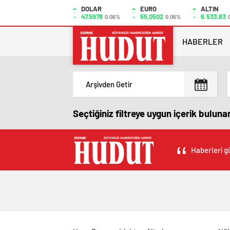
DOLAR
EURO
ALTIN
47,5978
55,0502
6.533,83
0.06%
0.06%
HABERLER
Seçtiğiniz filtreye uygun içerik bulun
Haberleri gü