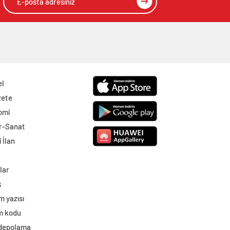
el
zete
omi
r-Sanat
 İlan
lar
k
m yazısı
im kodu
 depolama