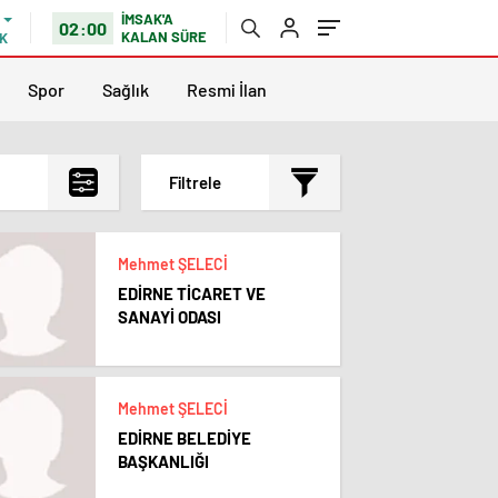
İMSAK'A
02:00
KALAN SÜRE
K
Spor
Sağlık
Resmi İlan
Filtrele
En çok okunanlar
Mehmet ŞELECİ
En az okunanlar
EDİRNE TİCARET VE
Yorum Sayısına Göre
SANAYİ ODASI
En yeniler
En eskiler
Mehmet ŞELECİ
EDİRNE BELEDİYE
BAŞKANLIĞI