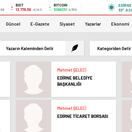
BIST
BITCOIN
EDIRNE
13.779,39
3096251
,59
-0,14%
0,70%
33°
AÇI
Güncel
E-Gazete
Siyaset
Yazarlar
Ekonomi
Yazarın Kaleminden Getir
Kategoriden Getir
Mehmet ŞELECİ
EDİRNE BELEDİYE
BAŞKANLIĞI
Mehmet ŞELECİ
EDİRNE TİCARET BORSASI