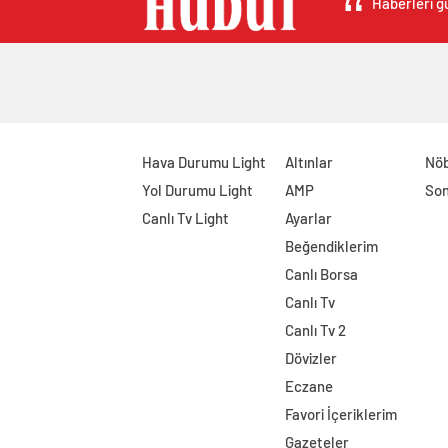
Haberleri gü
Hava Durumu Light
Altınlar
Nöb
Yol Durumu Light
AMP
Son
Canlı Tv Light
Ayarlar
Beğendiklerim
Canlı Borsa
Canlı Tv
Canlı Tv 2
Dövizler
Eczane
Favori İçeriklerim
Gazeteler