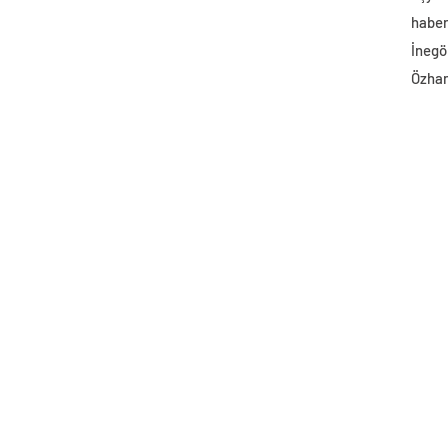
haber 
İnegö
Özhan