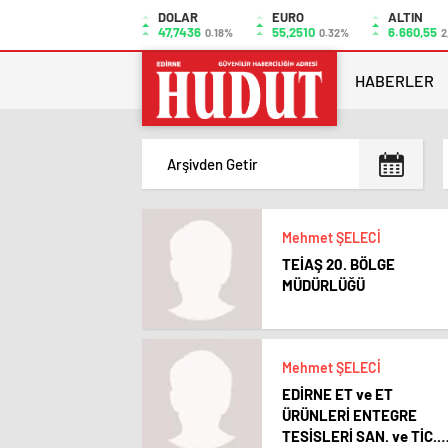
DOLAR
EURO
ALTIN
47,7436
55,2510
6.660,55
0.18%
0.32%
2
HABERLER
Mehmet ŞELECİ
TEİAŞ 20. BÖLGE
MÜDÜRLÜĞÜ
Mehmet ŞELECİ
EDİRNE ET ve ET
ÜRÜNLERİ ENTEGRE
TESİSLERİ SAN. ve TİC.