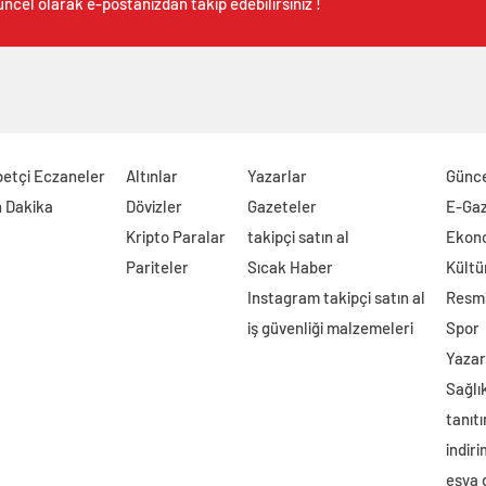
ncel olarak e-postanızdan takip edebilirsiniz !
etçi Eczaneler
Altınlar
Yazarlar
Günc
 Dakika
Dövizler
Gazeteler
E-Ga
Kripto Paralar
takipçi satın al
Ekon
Pariteler
Sıcak Haber
Kültü
Instagram takipçi satın al
Resmi
iş güvenliği malzemeleri
Spor
Yazar
Sağlı
tanıtı
indir
eşya