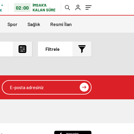
İMSAK'A
02:00
KALAN SÜRE
K
Spor
Sağlık
Resmi İlan
Filtrele
En çok okunanlar
En az okunanlar
Yorum Sayısına Göre
En yeniler
En eskiler