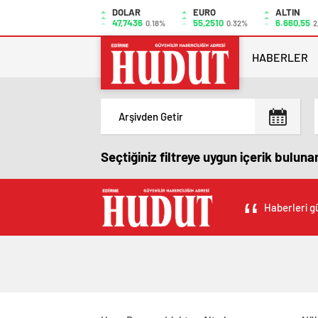
DOLAR
EURO
ALTIN
47,7436
55,2510
6.660,55
0.18%
0.32%
2
HABERLER
Seçtiğiniz filtreye uygun içerik bulun
Haberleri gü