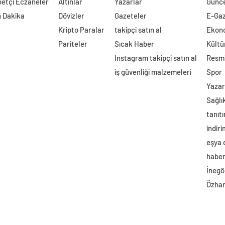
etçi Eczaneler
Altınlar
Yazarlar
Günc
 Dakika
Dövizler
Gazeteler
E-Ga
Kripto Paralar
takipçi satın al
Ekon
Pariteler
Sıcak Haber
Kültü
Instagram takipçi satın al
Resmi
iş güvenliği malzemeleri
Spor
Yazar
Sağlı
tanıtı
indir
eşya
haber 
İnegö
Özhan