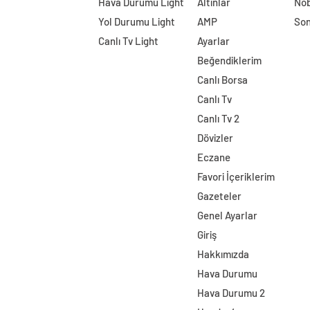
Hava Durumu Light
Altınlar
Nöb
Yol Durumu Light
AMP
Son
Canlı Tv Light
Ayarlar
Beğendiklerim
Canlı Borsa
Canlı Tv
Canlı Tv 2
Dövizler
Eczane
Favori İçeriklerim
Gazeteler
Genel Ayarlar
Giriş
Hakkımızda
Hava Durumu
Hava Durumu 2