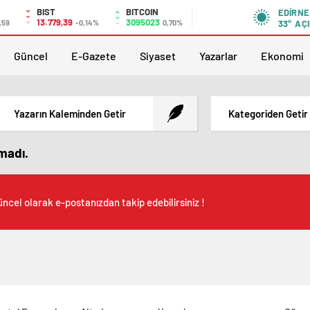
BIST
BITCOIN
EDIRNE
13.779,39
3095023
,59
-0,14%
0,70%
33°
AÇI
Güncel
E-Gazete
Siyaset
Yazarlar
Ekonomi
Yazarın Kaleminden Getir
Kategoriden Getir
amadı.
ncel olarak e-postanızdan takip edebilirsiniz !