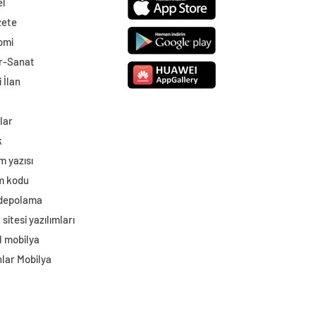
el
zete
omi
r-Sanat
 İlan
lar
k
m yazısı
im kodu
 depolama
sitesi yazılımları
l mobilya
lar Mobilya