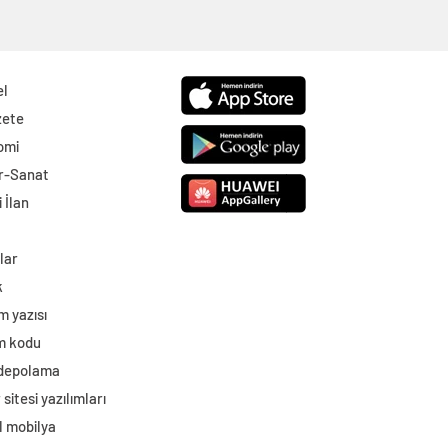
el
zete
omi
r-Sanat
 İlan
lar
k
m yazısı
im kodu
 depolama
sitesi yazılımları
l mobilya