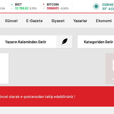
BIST
BITCOIN
EDIRNE
13.798,82
3066931
0,04
0,70%
-0,50%
33°
AÇI
Güncel
E-Gazete
Siyaset
Yazarlar
Ekonomi
Yazarın Kaleminden Getir
Kategoriden Getir
ncel olarak e-postanızdan takip edebilirsiniz !