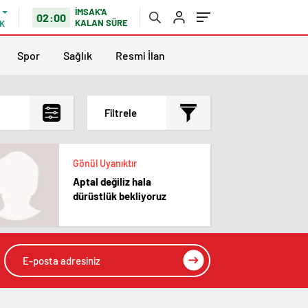
İMSAK'A
02:00
KALAN SÜRE
K
Spor
Sağlık
Resmi İlan
Filtrele
En çok okunanlar
Gönül Uyanıktır
En az okunanlar
Aptal değiliz hala
Yorum Sayısına Göre
dürüstlük bekliyoruz
En yeniler
En eskiler