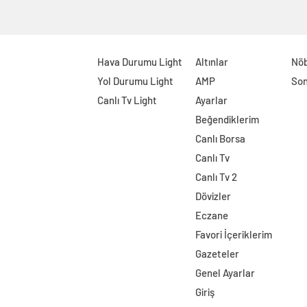
Hava Durumu Light
Altınlar
Nöb
Yol Durumu Light
AMP
Son
Canlı Tv Light
Ayarlar
Beğendiklerim
Canlı Borsa
Canlı Tv
Canlı Tv 2
Dövizler
Eczane
Favori İçeriklerim
Gazeteler
Genel Ayarlar
Giriş