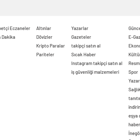
etçi Eczaneler
Altınlar
Yazarlar
Günc
 Dakika
Dövizler
Gazeteler
E-Ga
Kripto Paralar
takipçi satın al
Ekon
Pariteler
Sıcak Haber
Kültü
Instagram takipçi satın al
Resmi
iş güvenliği malzemeleri
Spor
Yazar
Sağlı
tanıtı
indir
eşya
haber 
İnegö