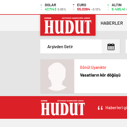
DOLAR
EURO
ALTIN
47,7143
55,0384
6.495,41
0.05%
-0.13%
HABERLER
Gönül Uyanıktır
Vasatların kör döğüşü
Haberleri gü