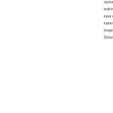
tanıtı
indir
eşya
haber 
İnegö
Özhan