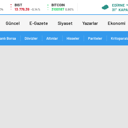
BIST
BITCOIN
EDIRNE
13.779,39
3100187
,74
-0,14%
0,90%
31°
KAPA
Güncel
E-Gazete
Siyaset
Yazarlar
Ekonomi
anlı Borsa
Dövizler
Altınlar
Hisseler
Pariteler
Kritoparal