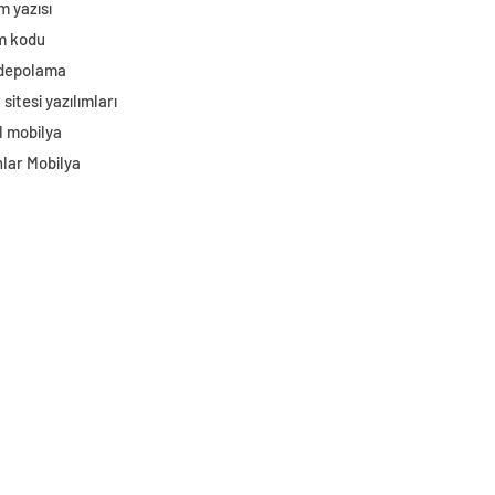
m yazısı
im kodu
 depolama
sitesi yazılımları
l mobilya
lar Mobilya