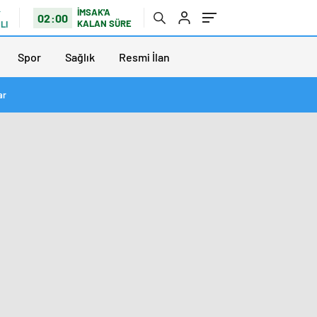
İMSAK'A
02:00
KALAN SÜRE
LI
Spor
Sağlık
Resmi İlan
ar