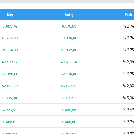
Alış
Satış
Fark
6.669,74
6.670,69
% 2,74
10.782,00
10.926,00
% 2,76
21.564,00
21.832,00
% 2,75
42.577,92
43.416,64
% 2,0
42.928,00
43.516,00
% 2,75
42.960,47
43.548,95
% 2,8
6.064,09
6.113,35
% 3,0
3.637,37
4.844,58
% 2,47
4.868,91
4.869,60
% 2,74
6.054,97
6.262,93
% 2,77