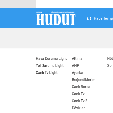
Haberleri gü
Hava Durumu Light
Altınlar
Nöb
Yol Durumu Light
AMP
Son
Canlı Tv Light
Ayarlar
Beğendiklerim
Canlı Borsa
Canlı Tv
Canlı Tv 2
Dövizler