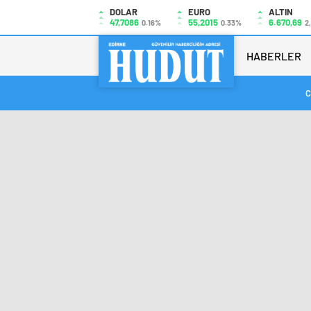
DOLAR
EURO
ALTIN
47,7086
55,2015
6.670,69
0.16%
0.33%
2
HABERLER
C