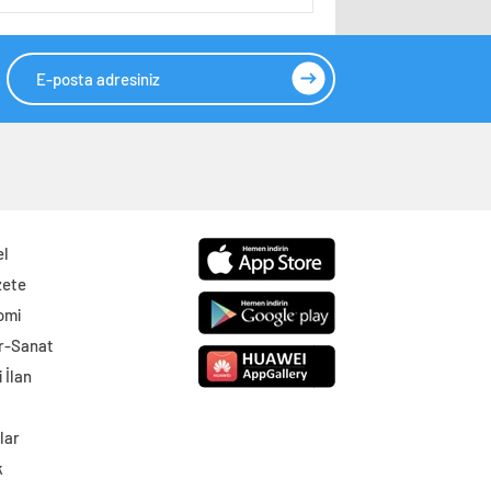
el
zete
omi
r-Sanat
 İlan
lar
k