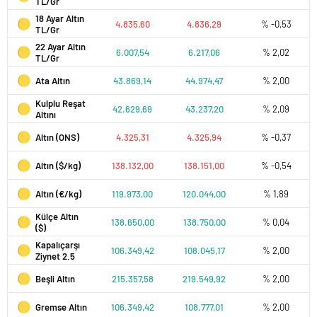
TL/Gr
18 Ayar Altın
4.835,60
4.836,29
% -0,53
TL/Gr
22 Ayar Altın
6.007,54
6.217,06
% 2,02
TL/Gr
Ata Altın
43.869,14
44.974,47
% 2,00
Kulplu Reşat
42.629,69
43.237,20
% 2,09
Altını
Altın (ONS)
4.325,31
4.325,94
% -0,37
Altın ($/kg)
138.132,00
138.151,00
% -0,54
Altın (€/kg)
119.973,00
120.044,00
% 1,89
Külçe Altın
138.650,00
138.750,00
% 0,04
($)
Kapalıçarşı
106.349,42
108.045,17
% 2,00
Ziynet 2.5
Beşli Altın
215.357,58
219.549,92
% 2,00
Gremse Altın
106.349,42
108.777,01
% 2,00