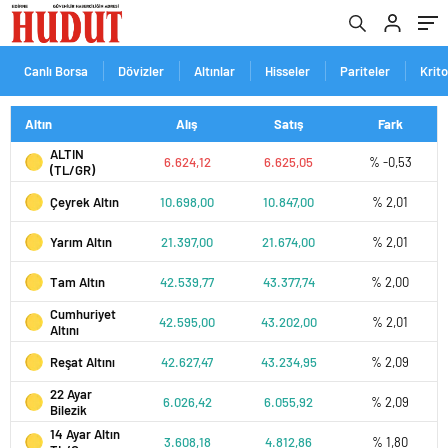
Canlı Borsa
Dövizler
Altınlar
Hisseler
Pariteler
Krit
Altın
Alış
Satış
Fark
ALTIN
6.624,12
6.625,05
% -0,53
(TL/GR)
Çeyrek Altın
10.698,00
10.847,00
% 2,01
Yarım Altın
21.397,00
21.674,00
% 2,01
Tam Altın
42.539,77
43.377,74
% 2,00
Cumhuriyet
42.595,00
43.202,00
% 2,01
Altını
Reşat Altını
42.627,47
43.234,95
% 2,09
22 Ayar
6.026,42
6.055,92
% 2,09
Bilezik
14 Ayar Altın
3.608,18
4.812,86
% 1,80