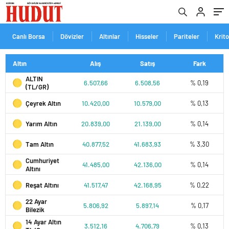
Canlı Borsa
Dövizler
Altınlar
Hisseler
Pariteler
Krit
Altın
Alış
Satış
Fark
ALTIN
6.507,66
6.508,56
% 0,19
(TL/GR)
Çeyrek Altın
10.420,00
10.579,00
% 0,13
Yarım Altın
20.839,00
21.139,00
% 0,14
Tam Altın
40.877,52
41.683,93
% 3,30
Cumhuriyet
41.485,00
42.136,00
% 0,14
Altını
Reşat Altını
41.517,47
42.168,95
% 0,22
22 Ayar
5.806,92
5.897,14
% 0,17
Bilezik
14 Ayar Altın
3.512,16
4.706,79
% 0,13