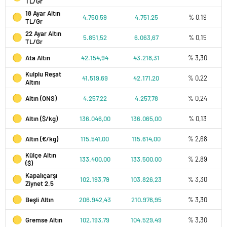
TL/Gr
18 Ayar Altın
4.750,59
4.751,25
% 0,19
TL/Gr
22 Ayar Altın
5.851,52
6.063,67
% 0,15
TL/Gr
Ata Altın
42.154,94
43.218,31
% 3,30
Kulplu Reşat
41.519,69
42.171,20
% 0,22
Altını
Altın (ONS)
4.257,22
4.257,78
% 0,24
Altın ($/kg)
136.046,00
136.065,00
% 0,13
Altın (€/kg)
115.541,00
115.614,00
% 2,68
Külçe Altın
133.400,00
133.500,00
% 2,89
($)
Kapalıçarşı
102.193,79
103.826,23
% 3,30
Ziynet 2.5
Beşli Altın
206.942,43
210.976,95
% 3,30
Gremse Altın
102.193,79
104.529,49
% 3,30