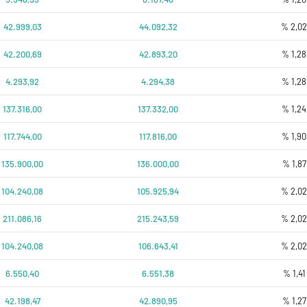
42.999,03
44.092,32
% 2,0
42.200,69
42.893,20
% 1,28
4.293,92
4.294,38
% 1,28
137.316,00
137.332,00
% 1,24
117.744,00
117.816,00
% 1,90
135.900,00
136.000,00
% 1,87
104.240,08
105.925,94
% 2,0
211.086,16
215.243,59
% 2,0
104.240,08
106.643,41
% 2,0
6.550,40
6.551,38
% 1,41
42.198,47
42.890,95
% 1,27