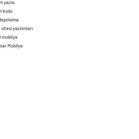
m yazısı
im kodu
 depolama
sitesi yazılımları
l mobilya
lar Mobilya