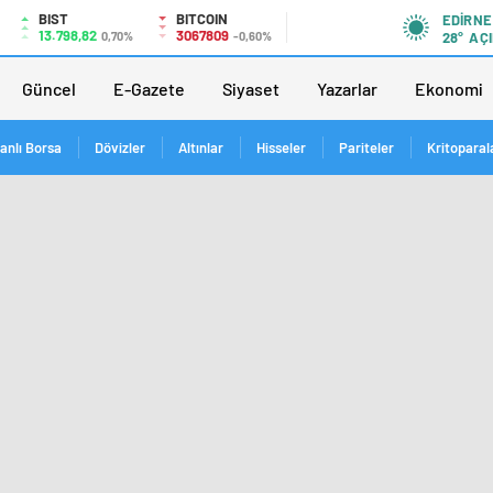
BIST
BITCOIN
EDIRNE
13.798,82
3067809
0,70%
-0,60%
28°
AÇI
Güncel
E-Gazete
Siyaset
Yazarlar
Ekonomi
anlı Borsa
Dövizler
Altınlar
Hisseler
Pariteler
Kritoparal