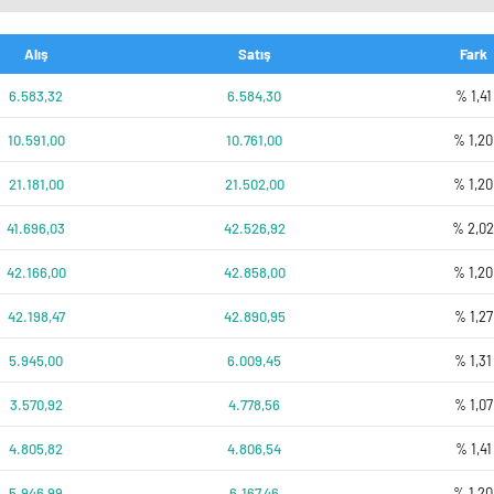
Alış
Satış
Fark
6.583,32
6.584,30
% 1,41
10.591,00
10.761,00
% 1,20
21.181,00
21.502,00
% 1,20
41.696,03
42.526,92
% 2,0
42.166,00
42.858,00
% 1,20
42.198,47
42.890,95
% 1,27
5.945,00
6.009,45
% 1,31
3.570,92
4.778,56
% 1,07
4.805,82
4.806,54
% 1,41
5.946,99
6.167,46
% 1,20