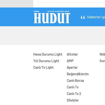
Haberleri gü
Hava Durumu Light
Altınlar
Nöb
Yol Durumu Light
AMP
Son
Canlı Tv Light
Ayarlar
Beğendiklerim
Canlı Borsa
Canlı Tv
Canlı Tv 2
Dövizler