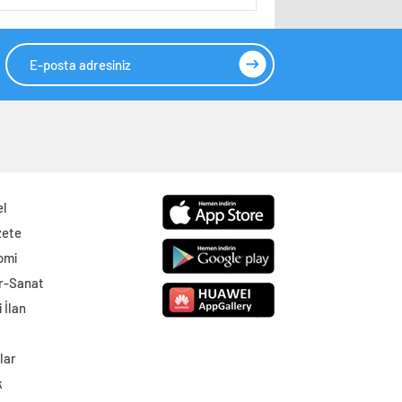
el
zete
omi
r-Sanat
 İlan
lar
k