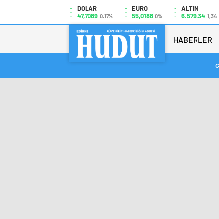
DOLAR
EURO
ALTIN
47,7089
55,0188
6.579,34
0.17%
0%
1,34
HABERLER
C