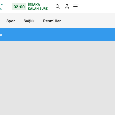
İMSAK'A
02:00
KALAN SÜRE
K
Spor
Sağlık
Resmi İlan
ar