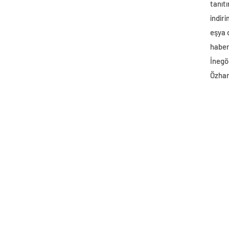
tanıtı
indir
eşya
haber 
İnegö
Özhan