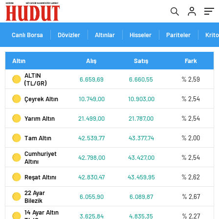
Canlı Borsa
Dövizler
Altınlar
Hisseler
Pariteler
Krit
Altın
Alış
Satış
Fark
ALTIN
6.659,69
6.660,55
% 2,59
(TL/GR)
Çeyrek Altın
10.749,00
10.903,00
% 2,54
Yarım Altın
21.499,00
21.787,00
% 2,54
Tam Altın
42.539,77
43.377,74
% 2,00
Cumhuriyet
42.798,00
43.427,00
% 2,54
Altını
Reşat Altını
42.830,47
43.459,95
% 2,62
22 Ayar
6.055,90
6.089,87
% 2,67
Bilezik
14 Ayar Altın
3.625,84
4.835,35
% 2,27