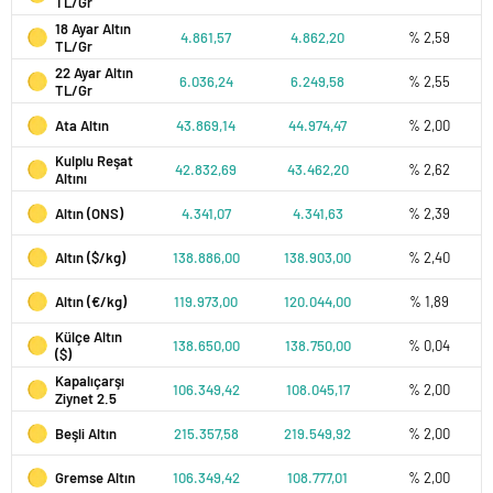
TL/Gr
18 Ayar Altın
4.861,57
4.862,20
% 2,59
TL/Gr
22 Ayar Altın
6.036,24
6.249,58
% 2,55
TL/Gr
Ata Altın
43.869,14
44.974,47
% 2,00
Kulplu Reşat
42.832,69
43.462,20
% 2,62
Altını
Altın (ONS)
4.341,07
4.341,63
% 2,39
Altın ($/kg)
138.886,00
138.903,00
% 2,40
Altın (€/kg)
119.973,00
120.044,00
% 1,89
Külçe Altın
138.650,00
138.750,00
% 0,04
($)
Kapalıçarşı
106.349,42
108.045,17
% 2,00
Ziynet 2.5
Beşli Altın
215.357,58
219.549,92
% 2,00
Gremse Altın
106.349,42
108.777,01
% 2,00