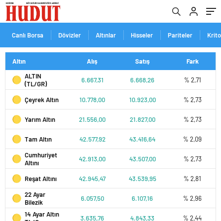
Canlı Borsa
Dövizler
Altınlar
Hisseler
Pariteler
Krit
Altın
Alış
Satış
Fark
ALTIN
6.667,31
6.668,26
% 2,71
(TL/GR)
Çeyrek Altın
10.778,00
10.923,00
% 2,73
Yarım Altın
21.556,00
21.827,00
% 2,73
Tam Altın
42.577,92
43.416,64
% 2,09
Cumhuriyet
42.913,00
43.507,00
% 2,73
Altını
Reşat Altını
42.945,47
43.539,95
% 2,81
22 Ayar
6.057,50
6.107,16
% 2,96
Bilezik
14 Ayar Altın
3.635,76
4.843,33
% 2,44