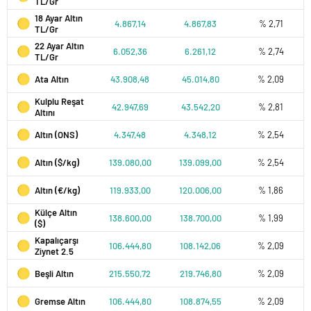
TL/Gr
18 Ayar Altın
4.867,14
4.867,83
% 2,71
TL/Gr
22 Ayar Altın
6.052,36
6.261,12
% 2,74
TL/Gr
Ata Altın
43.908,48
45.014,80
% 2,09
Kulplu Reşat
42.947,69
43.542,20
% 2,81
Altını
Altın (ONS)
4.347,48
4.348,12
% 2,54
Altın ($/kg)
139.080,00
139.099,00
% 2,54
Altın (€/kg)
119.933,00
120.006,00
% 1,86
Külçe Altın
138.600,00
138.700,00
% 1,99
($)
Kapalıçarşı
106.444,80
108.142,06
% 2,09
Ziynet 2.5
Beşli Altın
215.550,72
219.746,80
% 2,09
Gremse Altın
106.444,80
108.874,55
% 2,09