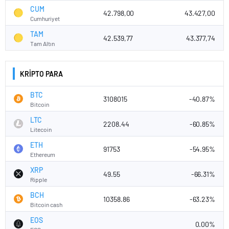
CUM
42.798,00
43.427,00
Cumhuriyet
TAM
42.539,77
43.377,74
Tam Altın
KRİPTO PARA
BTC
3108015
-40.87%
Bitcoin
LTC
2208.44
-60.85%
Litecoin
ETH
91753
-54.95%
Ethereum
XRP
49.55
-66.31%
Ripple
BCH
10358.86
-63.23%
Bitcoin cash
EOS
0.00%