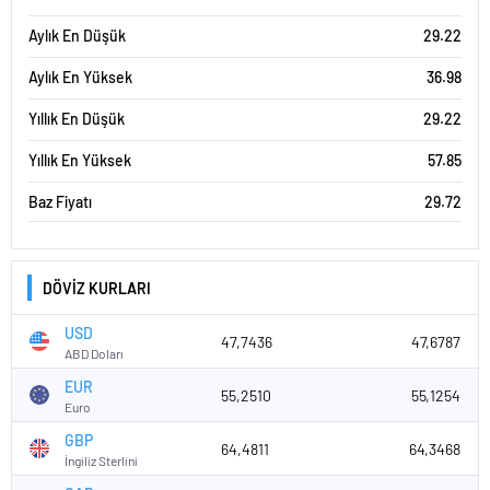
Aylık En Düşük
29.22
Aylık En Yüksek
36.98
Yıllık En Düşük
29.22
Yıllık En Yüksek
57.85
Baz Fiyatı
29.72
DÖVİZ KURLARI
USD
47,7436
47,6787
ABD Doları
EUR
55,2510
55,1254
Euro
GBP
64,4811
64,3468
İngiliz Sterlini