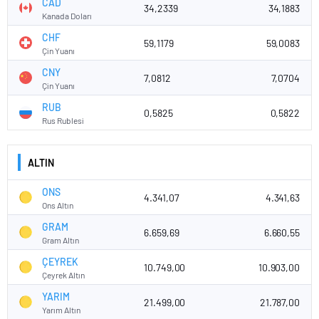
CAD
34,2339
34,1883
Kanada Doları
CHF
59,1179
59,0083
Çin Yuanı
CNY
7,0812
7,0704
Çin Yuanı
RUB
0,5825
0,5822
Rus Rublesi
ALTIN
ONS
4.341,07
4.341,63
Ons Altın
GRAM
6.659,69
6.660,55
Gram Altın
ÇEYREK
10.749,00
10.903,00
Çeyrek Altın
YARIM
21.499,00
21.787,00
Yarım Altın