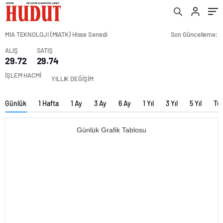
MIA TEKNOLOJI (MIATK) Hisse Senedi
Son Güncelleme:
ALIŞ
SATIŞ
29.72
29.74
İŞLEM HACMİ
YILLIK DEĞİŞİM
Günlük
1 Hafta
1 Ay
3 Ay
6 Ay
1 Yıl
3 Yıl
5 Yıl
Tü
Günlük Grafik Tablosu