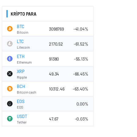
KRİPTO PARA
BTC
3098769
-41.04%
Bitcoin
LTC
2170.52
-61.52%
Litecoin
ETH
91380
-55.13%
Ethereum
XRP
49.34
-66.45%
Ripple
BCH
10312.46
-63.40%
Bitcoin cash
EOS
0.00%
EOS
USDT
47.67
-0.03%
Tether