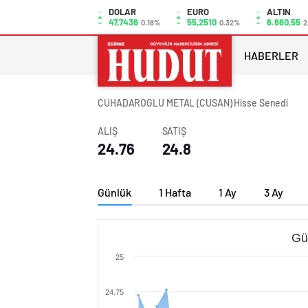
DOLAR
EURO
ALTIN
47,7436
55,2510
6.660,55
0.18%
0.32%
2
HABERLER
CUHADAROGLU METAL (CUSAN) Hisse Senedi
ALIŞ
SATIŞ
24.76
24.8
Günlük
1 Hafta
1 Ay
3 Ay
Gü
25
24.75