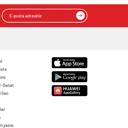
el
zete
omi
r-Sanat
 İlan
lar
k
m yazısı