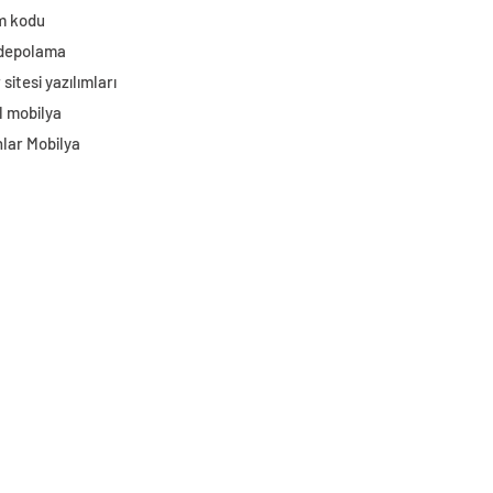
im kodu
 depolama
sitesi yazılımları
l mobilya
lar Mobilya