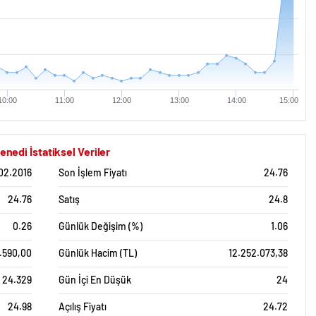
10:00
11:00
12:00
13:00
14:00
15:00
di İstatiksel Veriler
.02.2016
Son İşlem Fiyatı
24.76
24.76
Satış
24.8
0.26
Günlük Değişim (%)
1.06
.590,00
Günlük Hacim (TL)
12.252.073,38
24.329
Gün İçi En Düşük
24
24.98
Açılış Fiyatı
24.72