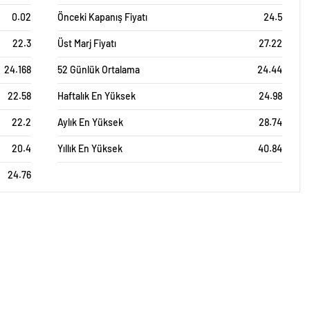
0.02
Önceki Kapanış Fiyatı
24.5
22.3
Üst Marj Fiyatı
27.22
24.168
52 Günlük Ortalama
24.44
22.58
Haftalık En Yüksek
24.98
22.2
Aylık En Yüksek
28.74
20.4
Yıllık En Yüksek
40.84
24.76