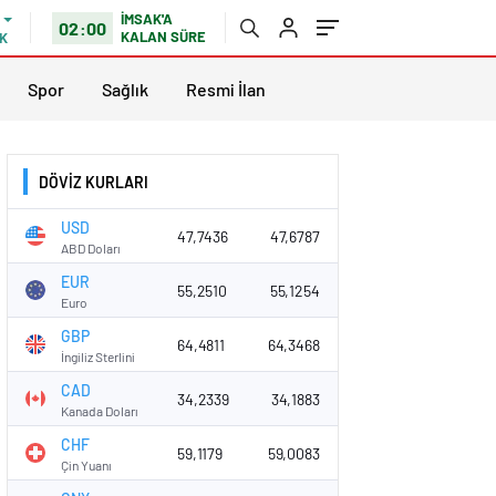
İMSAK'A
02:00
KALAN SÜRE
K
Spor
Sağlık
Resmi İlan
DÖVİZ KURLARI
USD
47,7436
47,6787
ABD Doları
EUR
55,2510
55,1254
Euro
GBP
64,4811
64,3468
İngiliz Sterlini
CAD
34,2339
34,1883
Kanada Doları
CHF
59,1179
59,0083
Çin Yuanı