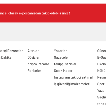
ncel olarak e-postanızdan takip edebilirsiniz !
etçi Eczaneler
Altınlar
Yazarlar
Günc
 Dakika
Dövizler
Gazeteler
E-Ga
Kripto Paralar
takipçi satın al
Ekon
Pariteler
Sıcak Haber
Kültü
Instagram takipçi satın al
Resmi
iş güvenliği malzemeleri
Spor
Yazar
Sağlı
tanıtı