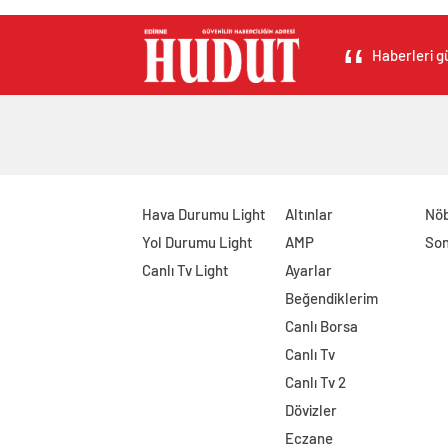
Haberleri gü
Hava Durumu Light
Altınlar
Nöb
Yol Durumu Light
AMP
Son
Canlı Tv Light
Ayarlar
Beğendiklerim
Canlı Borsa
Canlı Tv
Canlı Tv 2
Dövizler
Eczane