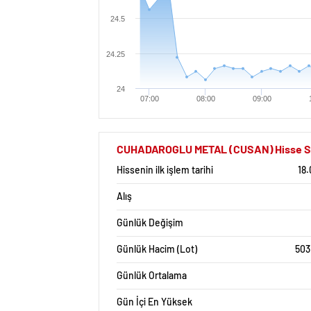
24.5
24.25
24
07:00
08:00
09:00
CUHADAROGLU METAL (CUSAN) Hisse Sene
Hissenin ilk işlem tarihi
18
Alış
Günlük Değişim
Günlük Hacim (Lot)
503
Günlük Ortalama
Gün İçi En Yüksek