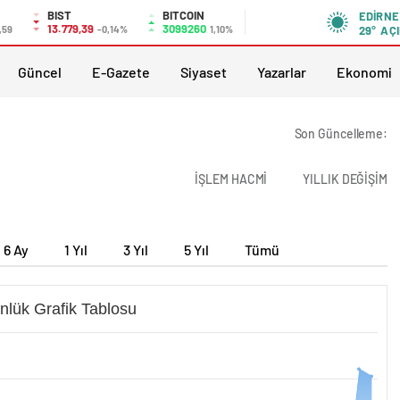
BIST
BITCOIN
EDIRNE
13.779,39
3099260
,59
-0,14%
1,10%
29°
AÇI
Güncel
E-Gazete
Siyaset
Yazarlar
Ekonomi
Son Güncelleme:
İŞLEM HACMİ
YILLIK DEĞİŞİM
6 Ay
1 Yıl
3 Yıl
5 Yıl
Tümü
nlük Grafik Tablosu