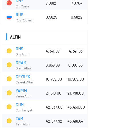
CNY
7,0812
7,0704
Çin Yuanı
RUB
0,5825
0,5822
Rus Rublesi
ALTIN
ONS
4.341,07
4.341,63
Ons Altın
GRAM
6.659,69
6.660,55
Gram Altın
ÇEYREK
10.759,00
10.909,00
Çeyrek Altın
YARIM
21.518,00
21.798,00
Yarım Altın
CUM
42.837,00
43.450,00
Cumhuriyet
TAM
42.577,92
43.416,64
Tam Altın