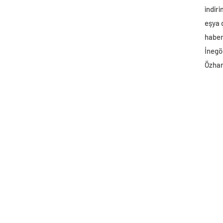
indir
eşya
haber 
İnegö
Özhan