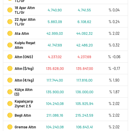
TL/Gr
18 Ayar Altın
4.740,90
4.741,55
% 0,04
TL/Gr
22 Ayar Altın
5.883,09
6.108,62
% 0,24
TL/Gr
Ata Altın
42.999,03
44.092,32
% 2,02
Kulplu Reşat
41.747,69
42.486,20
% 0,32
Altını
Altın (ONS)
4.237,02
4.237,69
% -0,06
Altın ($/kg)
135.628,00
135.647,00
% -0,17
Altın (€/kg)
117.744,00
117.816,00
% 1,90
Külçe Altın
135.900,00
136.000,00
% 1,87
($)
Kapalıçarşı
104.240,08
105.925,94
% 2,02
Ziynet 2.5
Beşli Altın
211.086,16
215.243,59
% 2,02
Gremse Altın
104.240,08
106.643,41
% 2,02