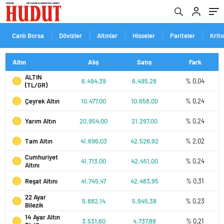
Canlı Borsa
Dövizler
Altınlar
Hisseler
Pariteler
Krit
Altın
Alış
Satış
Fark
ALTIN
6.494,39
6.495,28
% 0,04
(TL/GR)
Çeyrek Altın
10.477,00
10.658,00
% 0,24
Yarım Altın
20.954,00
21.297,00
% 0,24
Tam Altın
41.696,03
42.526,92
% 2,02
Cumhuriyet
41.713,00
42.451,00
% 0,24
Altını
Reşat Altını
41.745,47
42.483,95
% 0,31
22 Ayar
5.882,14
5.945,38
% 0,23
Bilezik
14 Ayar Altın
3.531,60
4.737,88
% 0,21