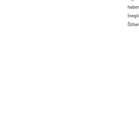
haber 
İnegö
Özhan