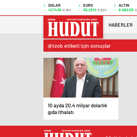
DOLAR
EURO
ALTIN
47,7436
55,2510
6.660,55
0.18%
0.32%
2
HABERLER
@tzob etiketi için sonuçlar
10 ayda 20,4 milyar dolarlık
gıda ithalatı