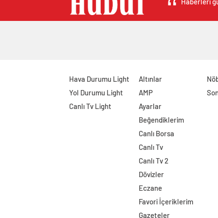
Haberleri gü
Hava Durumu Light
Altınlar
Nöb
Yol Durumu Light
AMP
Son
Canlı Tv Light
Ayarlar
Beğendiklerim
Canlı Borsa
Canlı Tv
Canlı Tv 2
Dövizler
Eczane
Favori İçeriklerim
Gazeteler