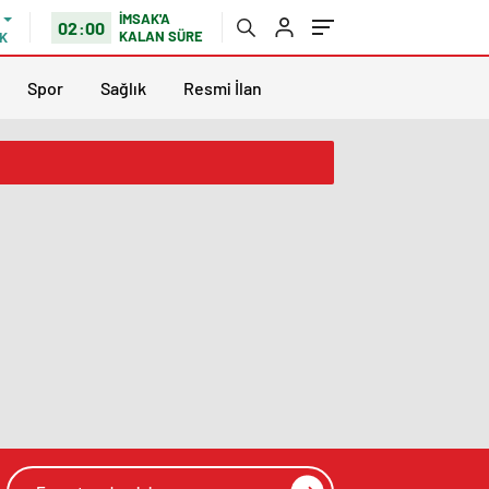
İMSAK'A
02:00
KALAN SÜRE
K
Spor
Sağlık
Resmi İlan