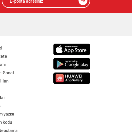
el
zete
omi
r-Sanat
 İlan
lar
k
m yazısı
im kodu
 depolama