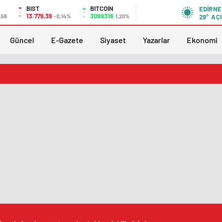
BIST
BITCOIN
EDIRNE
13.779,39
3099316
,59
-0,14%
1,20%
29°
AÇI
Güncel
E-Gazete
Siyaset
Yazarlar
Ekonomi