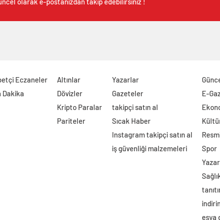
ncel olarak e-postanızdan takip edebilirsiniz !
etçi Eczaneler
Altınlar
Yazarlar
Günc
 Dakika
Dövizler
Gazeteler
E-Ga
Kripto Paralar
takipçi satın al
Ekon
Pariteler
Sıcak Haber
Kültü
Instagram takipçi satın al
Resmi
iş güvenliği malzemeleri
Spor
Yazar
Sağlı
tanıtı
indir
eşya