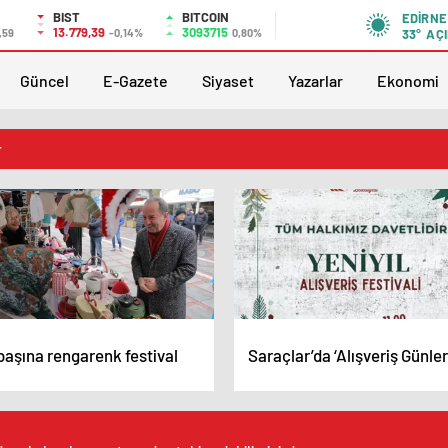
BIST
BITCOIN
EDIRNE
13.779,39
3093715
,59
-0,14%
0,80%
33°
AÇI
Güncel
E-Gazete
Siyaset
Yazarlar
Ekonomi
r
başına rengarenk festival
Saraçlar’da ‘Alışveriş Günler