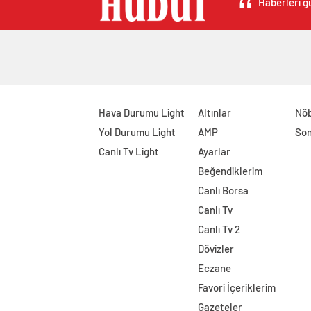
Haberleri gü
Hava Durumu Light
Altınlar
Nöb
Yol Durumu Light
AMP
Son
Canlı Tv Light
Ayarlar
Beğendiklerim
Canlı Borsa
Canlı Tv
Canlı Tv 2
Dövizler
Eczane
Favori İçeriklerim
Gazeteler