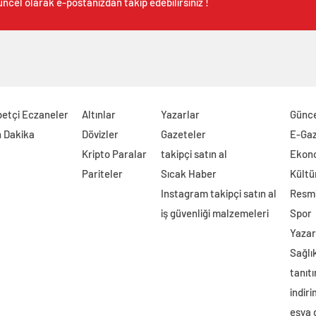
ncel olarak e-postanızdan takip edebilirsiniz !
etçi Eczaneler
Altınlar
Yazarlar
Günc
 Dakika
Dövizler
Gazeteler
E-Ga
Kripto Paralar
takipçi satın al
Ekon
Pariteler
Sıcak Haber
Kültü
Instagram takipçi satın al
Resmi
iş güvenliği malzemeleri
Spor
Yazar
Sağlı
tanıtı
indir
eşya