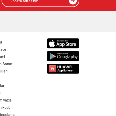
el
zete
omi
r-Sanat
 İlan
lar
k
m yazısı
im kodu
 depolama