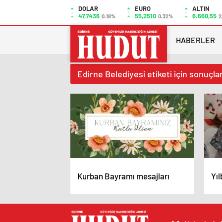
DOLAR
EURO
ALTIN
47,7436
55,2510
6.660,55
0.18%
0.32%
2
HABERLER
Edirne Belediyesi etiketi için sonuçla
Kurban Bayramı mesajları
Yıl