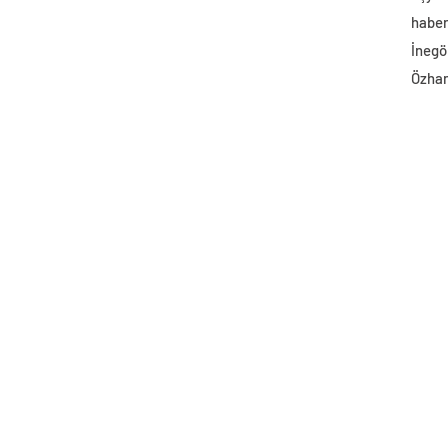
haber 
İnegö
Özhan