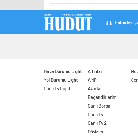
Haberleri gü
Hava Durumu Light
Altınlar
Nöb
Yol Durumu Light
AMP
Son
Canlı Tv Light
Ayarlar
Beğendiklerim
Canlı Borsa
Canlı Tv
Canlı Tv 2
Dövizler