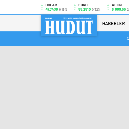
DOLAR
EURO
ALTIN
47,7436
55,2510
6.660,55
0.18%
0.32%
2
HABERLER
C