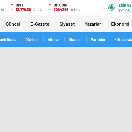
BIST
BITCOIN
EDIRNE
13.779,39
3094386
,59
-0,14%
-0,30%
27°
AÇI
Güncel
E-Gazete
Siyaset
Yazarlar
Ekonomi
anlı Borsa
Dövizler
Altınlar
Hisseler
Pariteler
Kritoparal