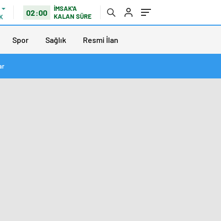
İMSAK'A
02:00
KALAN SÜRE
K
Spor
Sağlık
Resmi İlan
ar