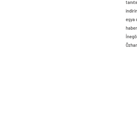
tanıtı
indir
eşya
haber 
İnegö
Özhan