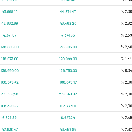
43.869,14
44.974,47
% 2,0
42.832,69
43.462,20
% 2,6
4.341,07
4.341,63
% 2,3
138.886,00
138.903,00
% 2,4
119.973,00
120.044,00
% 1,89
138.650,00
138.750,00
% 0,0
106.349,42
108.045,17
% 2,0
215.357,58
219.549,92
% 2,0
106.349,42
108.777,01
% 2,0
6.626,39
6.627,24
% 2,5
42.830,47
43.459,95
% 2,6