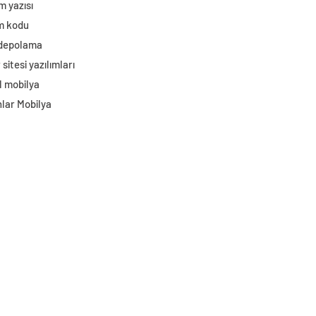
m yazısı
im kodu
 depolama
sitesi yazılımları
l mobilya
lar Mobilya