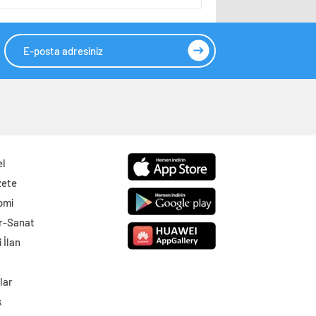
el
zete
omi
r-Sanat
 İlan
lar
k