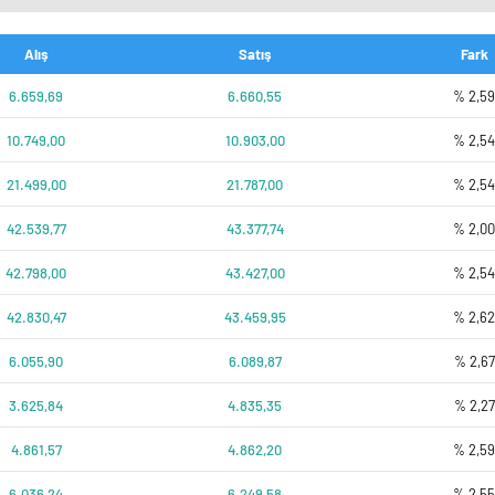
Alış
Satış
Fark
6.659,69
6.660,55
% 2,5
10.749,00
10.903,00
% 2,5
21.499,00
21.787,00
% 2,5
42.539,77
43.377,74
% 2,0
42.798,00
43.427,00
% 2,5
42.830,47
43.459,95
% 2,6
6.055,90
6.089,87
% 2,67
3.625,84
4.835,35
% 2,27
4.861,57
4.862,20
% 2,5
6.036,24
6.249,58
% 2,5