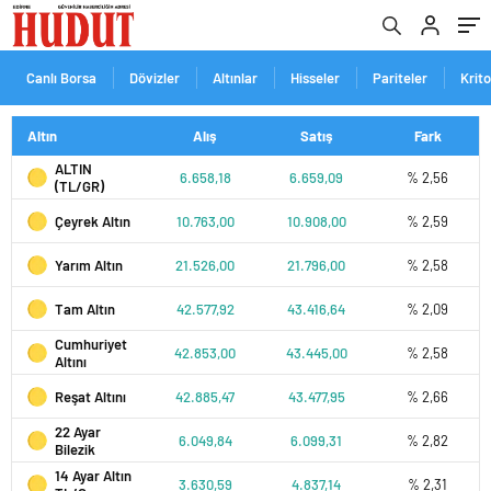
Canlı Borsa
Dövizler
Altınlar
Hisseler
Pariteler
Krit
Altın
Alış
Satış
Fark
ALTIN
6.658,18
6.659,09
% 2,56
(TL/GR)
Çeyrek Altın
10.763,00
10.908,00
% 2,59
Yarım Altın
21.526,00
21.796,00
% 2,58
Tam Altın
42.577,92
43.416,64
% 2,09
Cumhuriyet
42.853,00
43.445,00
% 2,58
Altını
Reşat Altını
42.885,47
43.477,95
% 2,66
22 Ayar
6.049,84
6.099,31
% 2,82
Bilezik
14 Ayar Altın
3.630,59
4.837,14
% 2,31