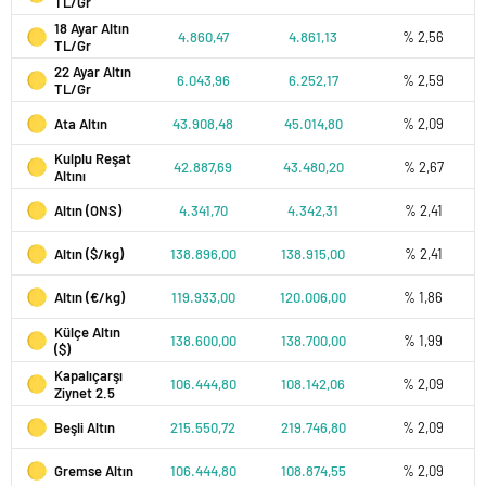
TL/Gr
18 Ayar Altın
4.860,47
4.861,13
% 2,56
TL/Gr
22 Ayar Altın
6.043,96
6.252,17
% 2,59
TL/Gr
Ata Altın
43.908,48
45.014,80
% 2,09
Kulplu Reşat
42.887,69
43.480,20
% 2,67
Altını
Altın (ONS)
4.341,70
4.342,31
% 2,41
Altın ($/kg)
138.896,00
138.915,00
% 2,41
Altın (€/kg)
119.933,00
120.006,00
% 1,86
Külçe Altın
138.600,00
138.700,00
% 1,99
($)
Kapalıçarşı
106.444,80
108.142,06
% 2,09
Ziynet 2.5
Beşli Altın
215.550,72
219.746,80
% 2,09
Gremse Altın
106.444,80
108.874,55
% 2,09